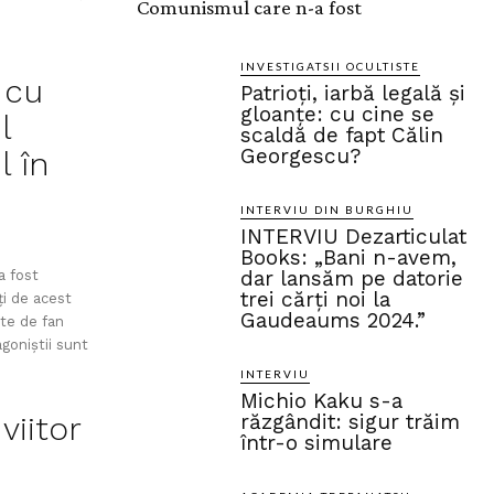
Comunismul care n-a fost
INVESTIGATSII OCULTISTE
 cu
Patrioți, iarbă legală și
gloanțe: cu cine se
l
scaldă de fapt Călin
Georgescu?
l în
INTERVIU DIN BURGHIU
INTERVIU Dezarticulat
Books: „Bani n-avem,
dar lansăm pe datorie
a fost
trei cărți noi la
i de acest
Gaudeaums 2024.”
te de fan
agoniștii sunt
INTERVIU
Michio Kaku s-a
viitor
răzgândit: sigur trăim
într-o simulare