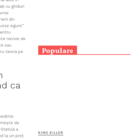
ați cu ghiduri
surse
erii din
surse sigure”
pentru
ste nevoie de
te sau
Populare
tru teoria pe
n
nd ca
ședinte
intește de
Statuia a
KINO KILLER
nd la un preț