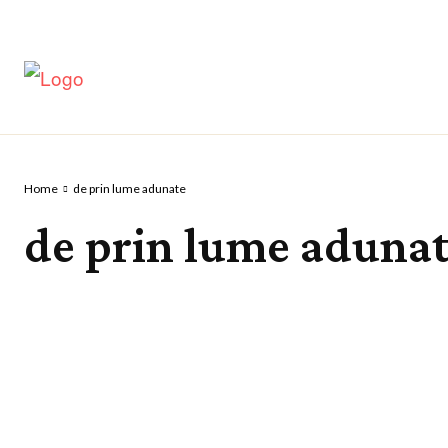
ACASĂ
Home
de prin lume adunate
de prin lume aduna