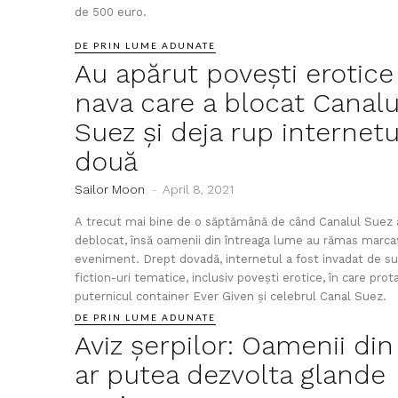
de 500 euro.
DE PRIN LUME ADUNATE
Au apărut povești erotice
nava care a blocat Canalu
Suez și deja rup internetu
două
Sailor Moon
-
April 8, 2021
A trecut mai bine de o săptămână de când Canalul Suez 
deblocat, însă oamenii din întreaga lume au rămas marcaț
eveniment. Drept dovadă, internetul a fost invadat de su
fiction-uri tematice, inclusiv povești erotice, în care prot
puternicul container Ever Given și celebrul Canal Suez.
DE PRIN LUME ADUNATE
Aviz șerpilor: Oamenii din 
ar putea dezvolta glande