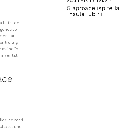
ACADEMIA TREPANATSII
5 aproape ispite la
Insula Iubirii
a la fel de
i genetice
menii ar
entru a-și
e având în
a inventat
ace
lide de mari
ultatul unei