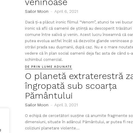
veninoase
Sailor Moon
-
April 6, 2021
Dacă ți-a plăcut ironic filmul “Venom”, atunci te vei bucur
ironic să afli că oamenii de știință au descoperit trăsătur
comune între salivă și venin. Acest lucru înseamnă că oa
putea evolua astfel încât să dezvolte glande veninoase p
otrăvi prada sau dușmanii, după caz. Nu e o mare noutat
vedere că în plan social oamenii deja fac asta de când s-
schimbul comercial.
DE PRIN LUME ADUNATE
O planetă extraterestră z
îngropată sub scoarța
Pământului
Sailor Moon
-
April 3, 2021
O echipă de cercetători susține că anumite fragmente so
dimensiuni, situate în adâncul Pământului, ar putea fi rez
coliziuni planetare violente...
e