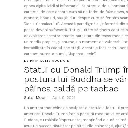
epoca digitalizării și informației. Suntem zi de zi bombard
care mai de care despre cum să ne ferim de fake news, 
eronate, hoax-uri, sau ghiduri despre cum să fentăm scam
”Jocul Carcalacului”. Această paradigmă a „informării din 
poate deveni sufocantă. Totuși, uităm să ținem cont că 
dezvoltarea acestor practici parazitare din mass media e
un mediu propice, și anume, un moment de vulnerabilita
instabilitate în cadrul societății. Acesta a fost cadrul pen
care am putea-o numi „Ciuperca Lenin”.
DE PRIN LUME ADUNATE
Statui cu Donald Trump î
postura lui Buddha se vâ
pâinea caldă pe taobao
Sailor Moon
-
April 9, 2021
Un antreprenor chinez a sculptat o statuie a fostului pre
american Donald Trump într-o postură meditativă ce am
Buddha, cu mâinile împreunate, menținând o aură calmă. 
avut un succes răsunător pe site-urile chinezești, ajungâ