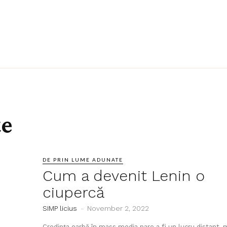
BORMASHINA
KULTURAL
DESPRE NOI
te
DE PRIN LUME ADUNATE
Cum a devenit Lenin o
ciupercă
SIMP licius
-
November 2, 2022
Credința oarbă în mass media pare a fi un lucru distant, m