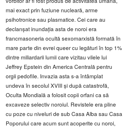
vorbitor ar fi fost produs de activitatea umană,
mai exact prin fuziune nucleară, arme
psihotronice sau plasmatice. Cei care au
declanșat inundația asta de noroi era
francmasoneria ocultă sexomarxistă formată în
mare parte din evrei queer cu legături în top 1%
dintre miliardarii lumii care vizitau vilele lui
Jeffrey Epstein din America Centrală pentru
orgii pedofile. Invazia asta s-a întâmplat
undeva în secolul XVIII și după catastrofă,
Oculta Mondială a folosit copii orfani ca să
excaveze selectiv noroiul. Revistele era pline
cu poze cu niveluri de sub Casa Alba sau Casa
Poporului care acum sunt acoperite cu noroi,