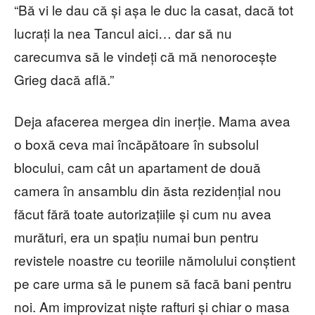
“Bă vi le dau că și așa le duc la casat, dacă tot
lucrați la nea Tancul aici… dar să nu
carecumva să le vindeți că mă nenorocește
Grieg dacă află.”
Deja afacerea mergea din inerție. Mama avea
o boxă ceva mai încăpătoare în subsolul
blocului, cam cât un apartament de două
camera în ansamblu din ăsta rezidențial nou
făcut fără toate autorizațiile și cum nu avea
murături, era un spațiu numai bun pentru
revistele noastre cu teoriile nămolului conștient
pe care urma să le punem să facă bani pentru
noi. Am improvizat niște rafturi și chiar o masa