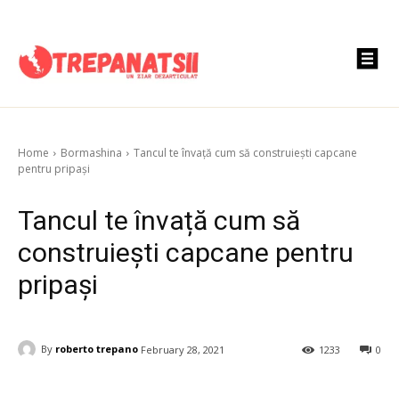
Home
Bormashina
Tancul te învață cum să construiești capcane
pentru pripași
Tancul te învață cum să
construiești capcane pentru
pripași
By
roberto trepano
February 28, 2021
1233
0