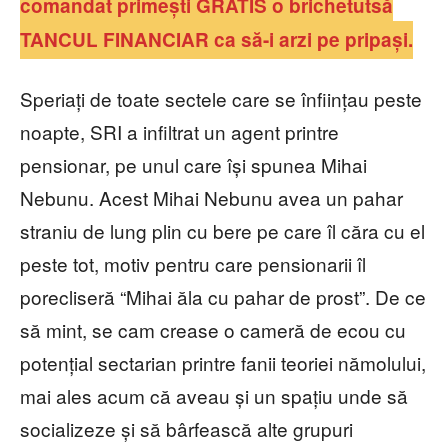
comandat primești GRATIS o brichetutsă
TANCUL FINANCIAR ca să-i arzi pe pripași.
Speriați de toate sectele care se înființau peste
noapte, SRI a infiltrat un agent printre
pensionar, pe unul care își spunea Mihai
Nebunu. Acest Mihai Nebunu avea un pahar
straniu de lung plin cu bere pe care îl căra cu el
peste tot, motiv pentru care pensionarii îl
porecliseră “Mihai ăla cu pahar de prost”. De ce
să mint, se cam crease o cameră de ecou cu
potențial sectarian printre fanii teoriei nămolului,
mai ales acum că aveau și un spațiu unde să
socializeze și să bârfească alte grupuri