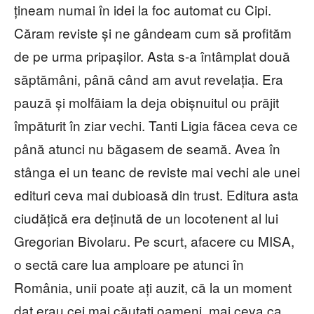
țineam numai în idei la foc automat cu Cipi.
Căram reviste și ne gândeam cum să profităm
de pe urma pripașilor. Asta s-a întâmplat două
săptămâni, până când am avut revelația. Era
pauză și molfăiam la deja obișnuitul ou prăjit
împăturit în ziar vechi. Tanti Ligia făcea ceva ce
până atunci nu băgasem de seamă. Avea în
stânga ei un teanc de reviste mai vechi ale unei
edituri ceva mai dubioasă din trust. Editura asta
ciudățică era deținută de un locotenent al lui
Gregorian Bivolaru. Pe scurt, afacere cu MISA,
o sectă care lua amploare pe atunci în
România, unii poate ați auzit, că la un moment
dat erau cei mai căutați oameni, mai ceva ca