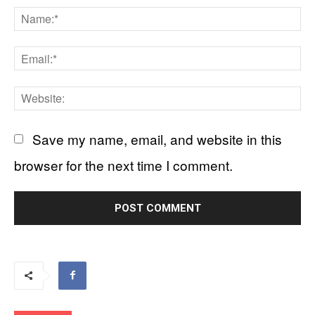
Comment:
N
Em
We
Save my name, email, and website in this
browser for the next time I comment.