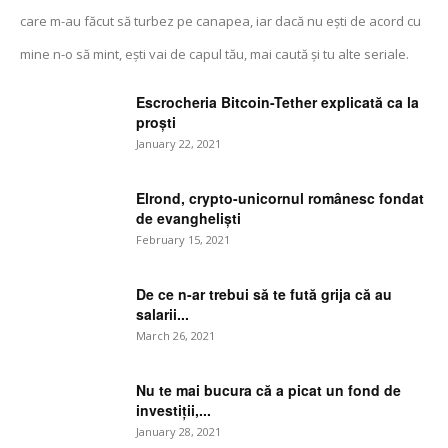
care m-au făcut să turbez pe canapea, iar dacă nu ești de acord cu
mine n-o să mint, ești vai de capul tău, mai caută și tu alte seriale.
Escrocheria Bitcoin-Tether explicată ca la
proști
January 22, 2021
Elrond, crypto-unicornul românesc fondat
de evangheliști
February 15, 2021
De ce n-ar trebui să te fută grija că au
salarii...
March 26, 2021
Nu te mai bucura că a picat un fond de
investiții,...
January 28, 2021