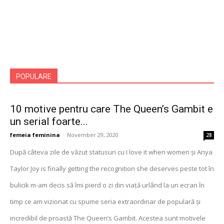
POPULARE
10 motive pentru care The Queen’s Gambit e
un serial foarte...
femeia feminina
-
November 29, 2020
28
După câteva zile de văzut statusuri cu I love it when women și Anya
Taylor Joy is finally getting the recognition she deserves peste tot în
bulicik m-am decis să îmi pierd o zi din viață urlând la un ecran în
timp ce am vizionat cu spume seria extraordinar de populară și
incredibil de proastă The Queen’s Gambit. Acestea sunt motivele