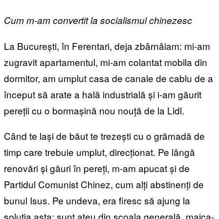
Cum m-am convertit la socialismul chinezesc
La București, în Ferentari, deja zbârnâiam: mi-am
zugravit apartamentul, mi-am colantat mobila din
dormitor, am umplut casa de canale de cablu de a
început să arate a hală industrială și i-am găurit
pereții cu o bormașină nou nouță de la Lidl.
Când te lași de băut te trezești cu o grămadă de
timp care trebuie umplut, direcționat. Pe lângă
renovări și găuri în pereți, m-am apucat și de
Partidul Comunist Chinez, cum alți abstinenți de
bunul Isus. Pe undeva, era firesc să ajung la
soluția asta: sunt ateu din școala generală, maica-