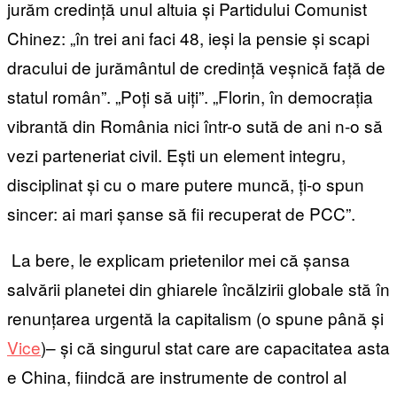
jurăm credință unul altuia și Partidului Comunist
Chinez: „în trei ani faci 48, ieși la pensie și scapi
dracului de jurământul de credință veșnică față de
statul român”. „Poți să uiți”. „Florin, în democrația
vibrantă din România nici într-o sută de ani n-o să
vezi parteneriat civil. Ești un element integru,
disciplinat și cu o mare putere muncă, ți-o spun
sincer: ai mari șanse să fii recuperat de PCC”.
La bere, le explicam prietenilor mei că șansa
salvării planetei din ghiarele încălzirii globale stă în
renunțarea urgentă la capitalism (o spune până și
Vice
)– și că singurul stat care are capacitatea asta
e China, fiindcă are instrumente de control al