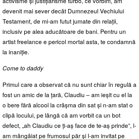
activisme și justițiarisme turbo, ce vorbim, am
devenit mai sever decât Dumnezeul Vechiului
Testament, de mi-am futut jumate din relații,
inclusiv pe alea aducătoare de bani. Pentru un
artist freelance e pericol mortal asta, te condamnă
la inaniție.
Come to daddy
Primul care a observat că nu sunt chiar în regulă a
fost un amic de la țară, Claudiu – am ieșit cu el la
o bere fără alcool la crâșma din sat și n-am stat o
clipă locului, pe lângă că am vorbit ca un bot
defect, „ah Claudiu ce ți-aș face de te-aș prinde”, l-
am mângâiat pe frumosul păr și l-am invitat pe