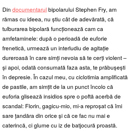
Din
documentarul
bipolarului Stephen Fry, am
rămas cu ideea, nu știu cât de adevărată, că
tulburarea bipolară funcționează cam ca
amfetaminele: după o perioadă de euforie
frenetică, urmează un interludiu de agitație
dureroasă în care simți nevoia să te cerți violent –
și apoi, odată consumată faza asta, te prăbușești
în depresie. În cazul meu, cu ciclotimia amplificată
de pastile, am simțit de la un punct încolo că
euforia glisează insidios spre o poftă acerbă de
scandal: Florin, gagicu-mio, mi-a reproșat că îmi
sare țandăra din orice și că ce fac nu mai e
caterincă, ci glume cu iz de batjocură proastă.