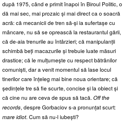
după 1975, când e primit înapoi în Biroul Politic, o
dă mai sec, mai prozaic și mai direct ca o soacră
acră: că mecanicii de tren să-și ia sufertașe cu
mâncare, nu să se oprească la restaurantul gării,
că de-aia trenurile au întârzieri; că manipulanții
schimbă beți macazurile și trebuie luate măsuri
drastice; că le mulțumește cu respect bătrânilor
comuniști, dar a venit momentul să lase locul
tinerilor care înțeleg mai bine noua orientare; că
ședințele tre să fie scurte, concise și la obiect și
că cine nu are ceva de spus să tacă.
Off the
, despre Gorbaciov s-a pronunțat scurt:
records
. Cum să nu-l iubești?
mare idiot