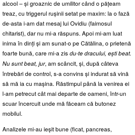
alcool – și groaznic de umilitor când o pățeam
treaz, cu triggerul rușinii setat pe maxim: la o fază
de-asta i-am dat mesaj lui Ovidiu (faimosul
chitarist), dar nu mi-a răspuns. Apoi mi-am luat
inima în dinți și am sunat-o pe Cătălina, o prietenă
foarte bună, care mi-a zis
du-te dracului, ești beat.
, am scâncit, și, după câteva
Nu sunt beat, jur
întrebări de control, s-a convins și indurat să vină
să mă ia cu mașina. Răstimpul până la venirea ei
l-am petrecut cât mai departe de oameni, într-un
scuar încercuit unde mă făceam că butonez
mobilul.
Analizele mi-au ieșit bune (ficat, pancreas,