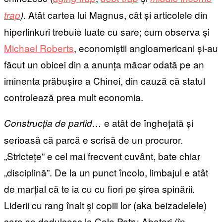
. Atât cartea lui Magnus, cât și articolele din
trap
)
hiperlinkuri trebuie luate cu sare; cum observa și
Michael Roberts
, economiștii angloamericani și-au
făcut un obicei din a anunța măcar odată pe an
iminenta prăbușire a Chinei, din cauză că statul
controlează prea mult economia.
e atât de înghețată și
Construcția de partid…
serioasă că parcă e scrisă de un procuror.
„Strictețe” e cel mai frecvent cuvânt, bate chiar
„disciplină”. De la un punct încolo, limbajul e atât
de marțial că te ia cu cu fiori pe șirea spinării.
Liderii cu rang înalt și copiii lor (aka beizadelele)
care se dedulcesc la Cele Patru Abateri (în