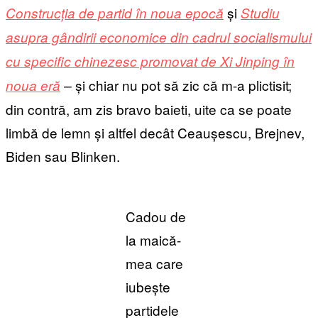
și
Construcția de partid în noua epocă
Studiu
asupra gândirii economice din cadrul socialismului
cu specific chinezesc promovat de Xi Jinping în
și chiar nu pot să zic că m-a plictisit;
noua eră
–
din contră, am zis bravo baieti, uite ca se poate
limbă de lemn și altfel decât Ceaușescu, Brejnev,
Biden sau Blinken.
Cadou de
la maică-
mea care
iubește
partidele