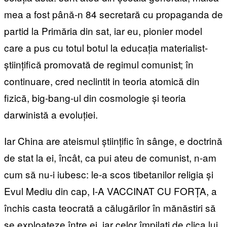
mea a fost până-n 84 secretară cu propaganda de
partid la Primăria din sat, iar eu, pionier model
care a pus cu totul botul la educația materialist-
științifică promovată de regimul comunist; în
continuare, cred neclintit in teoria atomică din
fizică, big-bang-ul din cosmologie și teoria
darwinistă a evoluției.
Iar China are ateismul științific în sânge, e doctrină
de stat la ei, încât, ca pui ateu de comunist, n-am
cum să nu-i iubesc: le-a scos tibetanilor religia și
Evul Mediu din cap, I-A VACCINAT CU FORȚA, a
închis casta teocrată a călugărilor în mănăstiri să
se exploateze între ei, iar celor împilați de clica lui