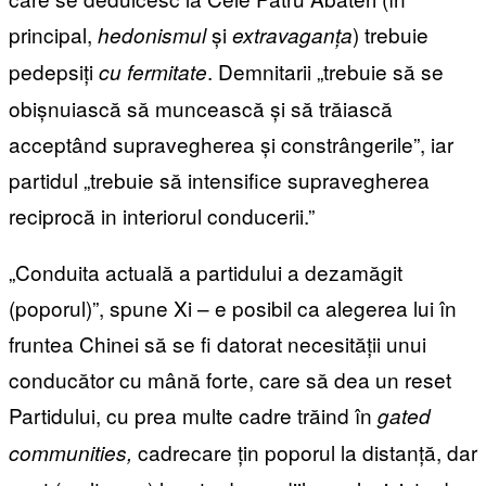
principal,
și
) trebuie
hedonismul
extravaganța
pedepsiți
. Demnitarii „trebuie să se
cu fermitate
obișnuiască să muncească și să trăiască
acceptând supravegherea și constrângerile”, iar
partidul „trebuie să intensifice supravegherea
reciprocă in interiorul conducerii.”
„Conduita actuală a partidului a dezamăgit
(poporul)”, spune Xi – e posibil ca alegerea lui în
fruntea Chinei să se fi datorat necesității unui
conducător cu mână forte, care să dea un reset
Partidului, cu prea multe cadre trăind în
gated
cadrecare țin poporul la distanță, dar
communities,