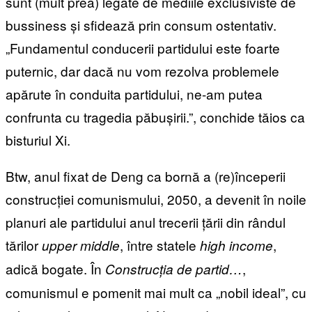
sunt (mult prea) legate de mediile exclusiviste de
bussiness și sfidează prin consum ostentativ.
„Fundamentul conducerii partidului este foarte
puternic, dar dacă nu vom rezolva problemele
apărute în conduita partidului, ne-am putea
confrunta cu tragedia păbușirii.”, conchide tăios ca
bisturiul Xi.
Btw, anul fixat de Deng ca bornă a (re)începerii
construcției comunismului, 2050, a devenit în noile
planuri ale partidului anul trecerii țării din rândul
tărilor
, între statele
,
upper middle
high income
adică bogate. În
,
Construcția de partid…
comunismul e pomenit mai mult ca „nobil ideal”, cu