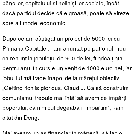
băncilor, capitalului și neliniștilor sociale, încât,
dacă partidul decide că e groasă, poate să vireze
spre alt model economic.
După ce am câștigat un proiect de 5000 lei cu
Primăria Capitalei, l-am anunțat pe patronul meu
că renunț la jobulețul de 900 de lei, fiindcă ținta
pentru anul în curs e un venit de 1000 euro net, iar
jobul lui mă trage înapoi de la mărețul obiectiv.
„Getting rich is glorious, Claudiu. Ca să construim
comunismul trebuie mai întâi să avem ce împărți
poporului, că nimicul degeaba îl împărțim”, i-am
citat din Deng.
Mai aveam un as financiar în mânecă, să fac o