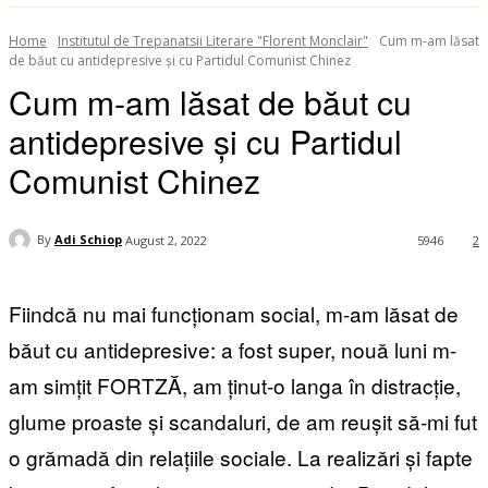
Home
Institutul de Trepanatsii Literare "Florent Monclair"
Cum m-am lăsat
de băut cu antidepresive și cu Partidul Comunist Chinez
Cum m-am lăsat de băut cu
antidepresive și cu Partidul
Comunist Chinez
By
Adi Schiop
August 2, 2022
5946
2
Fiindcă nu mai funcționam social, m-am lăsat de
băut cu antidepresive: a fost super, nouă luni m-
am simțit FORTZĂ, am ținut-o langa în distracție,
glume proaste și scandaluri, de am reușit să-mi fut
o grămadă din relațiile sociale. La realizări și fapte