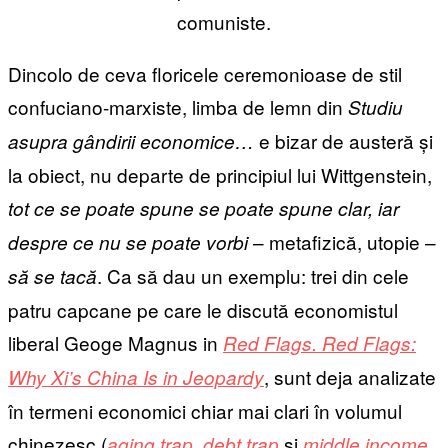
comuniste.
Dincolo de ceva floricele ceremonioase de stil
confuciano-marxiste, limba de lemn din
Studiu
e bizar de austeră și
asupra gândirii economice…
la obiect, nu departe de principiul lui Wittgenstein,
tot ce se poate spune se poate spune clar, iar
– metafizică, utopie –
despre ce nu se poate vorbi
. Ca să dau un exemplu: trei din cele
să se tacă
patru capcane pe care le discută economistul
liberal Geoge Magnus in
Red Flags. Red Flags:
, sunt deja analizate
Why Xi’s China Is in Jeopardy
în termeni economici chiar mai clari în volumul
chinezesc (
,
și
aging trap
debt trap
middle income