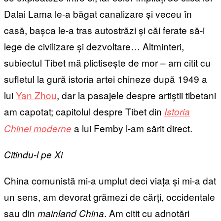
Dalai Lama le-a băgat canalizare și veceu în
casă, bașca le-a tras autostrăzi și căi ferate să-i
lege de civilizare și dezvoltare… Altminteri,
subiectul Tibet mă plictisește de mor – am citit cu
sufletul la gură istoria artei chineze după 1949 a
lui
Yan Zhou
, dar la pasajele despre artiștii tibetani
am capotat; capitolul despre Tibet din
Istoria
a lui Femby l-am sărit direct.
Chinei moderne
Citindu-l pe Xi
China comunistă mi-a umplut deci viața și mi-a dat
un sens, am devorat grămezi de cărți, occidentale
sau din
. Am citit cu adnotări
mainland
China