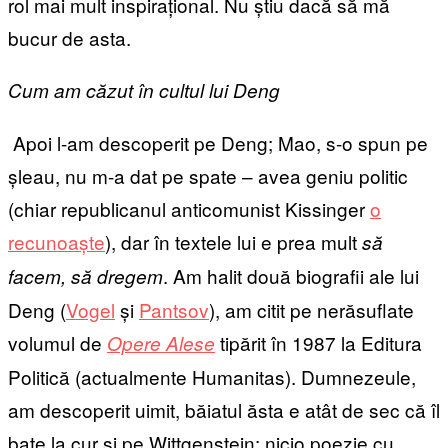
rol mai mult inspirațional. Nu știu dacă să mă
bucur de asta.
Cum am căzut în cultul lui Deng
Apoi l-am descoperit pe Deng; Mao, s-o spun pe
șleau, nu m-a dat pe spate – avea geniu politic
(chiar republicanul anticomunist Kissinger
o
recunoaște
), dar în textele lui e prea mult
să
. Am halit două biografii ale lui
facem, să dregem
Deng (
Vogel
și
Pantsov
), am citit pe nerăsuflate
volumul de
tipărit în 1987 la Editura
Opere Alese
Politică (actualmente Humanitas). Dumnezeule,
am descoperit uimit, băiatul ăsta e atât de sec că îl
bate la cur și pe Wittgenstein: nicio poezie cu