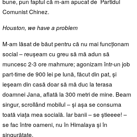
bune, pun faptul că m-am apucat de Partidul
Comunist Chinez.
Houston, we have a problem
M-am lăsat de băut pentru că nu mai funcționam
social – reușeam cu greu să mă adun să
muncesc 2-3 ore mahmure; agonizam într-un job
part-time de 900 lei pe lună, făcut din pat, și
ieșeam din casă doar să mă duc la terasa
doamnei Jana, aflată la 300 metri de mine. Beam
singur, scrollând mobilul – și așa se consuma
toată viața mea socială. Iar banii – se știeeee! –
se fac între oameni, nu în Himalaya și în
singurătate.