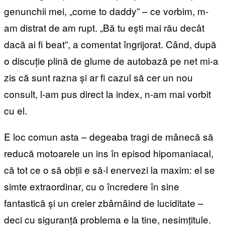
genunchii mei, „come to daddy” – ce vorbim, m-
am distrat de am rupt. „Bă tu ești mai rău decât
dacă ai fi beat”, a comentat îngrijorat. Când, după
o discuție plină de glume de autobază pe net mi-a
zis că sunt razna și ar fi cazul să cer un nou
consult, l-am pus direct la index, n-am mai vorbit
cu el.
E loc comun asta – degeaba tragi de mânecă să
reducă motoarele un ins în episod hipomaniacal,
că tot ce o să obții e să-l enervezi la maxim: el se
simte extraordinar, cu o încredere în sine
fantastică și un creier zbârnâind de luciditate –
deci cu siguranță problema e la tine, nesimțitule.