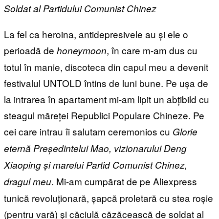
Soldat al Partidului Comunist Chinez
La fel ca heroina, antidepresivele au și ele o
perioadă de
, în care m-am dus cu
honeymoon
totul în manie, discoteca din capul meu a devenit
festivalul UNTOLD întins de luni bune. Pe ușa de
la intrarea în apartament mi-am lipit un abțibild cu
steagul măreței Republici Populare Chineze. Pe
cei care intrau îi salutam ceremonios cu
Glorie
eternă Președintelui Mao, vizionarului Deng
Xiaoping și marelui Partid Comunist Chinez,
. Mi-am cumpărat de pe Aliexpress
dragul meu
tunică revoluționară, șapcă proletară cu stea roșie
(pentru vară) și căciulă căzăcească de soldat al