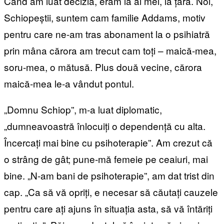
Când am luat decizia, eram la ai mei, la țară. Noi,
Schiopeștii, suntem cam familie Addams, motiv
pentru care ne-am tras abonament la o psihiatră
prin mâna cărora am trecut cam toți – maică-mea,
soru-mea, o mătusă. Plus două vecine, cărora
maică-mea le-a vândut pontul.
„Domnu Schiop”, m-a luat diplomatic,
„dumneavoastră înlocuiți o dependență cu alta.
Încercați mai bine cu psihoterapie”. Am crezut că
o strâng de gât; pune-mă femeie pe ceaiuri, mai
bine. „N-am bani de psihoterapie”, am dat trist din
cap. „Ca să vă opriți, e necesar să căutați cauzele
pentru care ați ajuns în situația asta, să vă întăriți