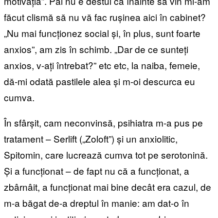
motivația”. Păi nu e destul că înainte să vin mi-am
făcut clismă să nu vă fac rușinea aici în cabinet?
„Nu mai funcționez social și, în plus, sunt foarte
anxios”, am zis în schimb. „Dar de ce sunteți
anxios, v-ați întrebat?” etc etc, la naiba, femeie,
dă-mi odată pastilele alea și m-oi descurca eu
cumva.
În sfârșit, cam neconvinsă, psihiatra m-a pus pe
tratament – Serlift („Zoloft”) și un anxiolitic,
Spitomin, care lucrează cumva tot pe serotonină.
Și a funcționat – de fapt nu că a funcționat, a
zbârnâit, a funcționat mai bine decât era cazul, de
m-a băgat de-a dreptul în manie: am dat-o în