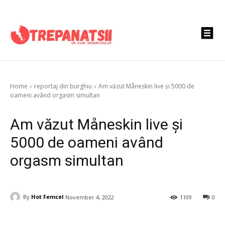
Home
reportaj din burghiu
Am văzut Måneskin live și 5000 de
oameni având orgasm simultan
Am văzut Måneskin live și
5000 de oameni având
orgasm simultan
By
Hot Femcel
November 4, 2022
1109
0