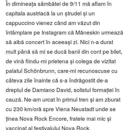
În dimineața sâmbătei de 9/11 mă aflam în
capitala austriacă la un ștrudel și un
cappuccino vienez când am văzut din
întâmplare pe Instagram că Måneskin urmează
să aibă concert în aceeași zi. Nici n-a durat
mult până să mi se ducă banii din cont pe bilet,
de vină fiindu-mi prietena și colega de vizitat
palatul Schönbrunn, care-mi recunoscuse cu
câteva zile înainte că s-a îndrăgostit de-a
dreptul de Damiano David, solistul formației în
cauză. Ne-am urcat în primul tren și am zburat
cu 230 km/oră spre Viena Neustadt unde se
ținea Nova Rock Encore, fratele mai mic și
vaccinat al festivalului Nova Rock.