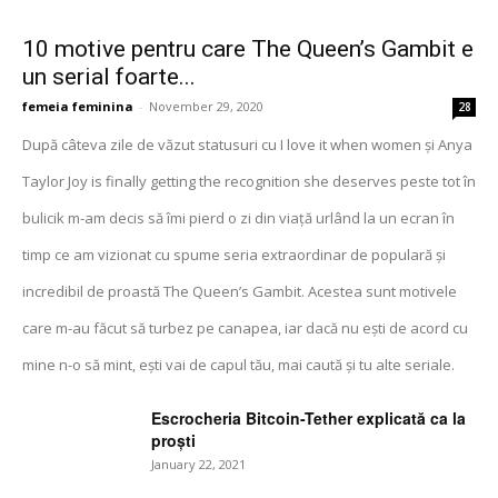
10 motive pentru care The Queen’s Gambit e
un serial foarte...
femeia feminina
-
November 29, 2020
28
După câteva zile de văzut statusuri cu I love it when women și Anya
Taylor Joy is finally getting the recognition she deserves peste tot în
bulicik m-am decis să îmi pierd o zi din viață urlând la un ecran în
timp ce am vizionat cu spume seria extraordinar de populară și
incredibil de proastă The Queen’s Gambit. Acestea sunt motivele
care m-au făcut să turbez pe canapea, iar dacă nu ești de acord cu
mine n-o să mint, ești vai de capul tău, mai caută și tu alte seriale.
Escrocheria Bitcoin-Tether explicată ca la
proști
January 22, 2021