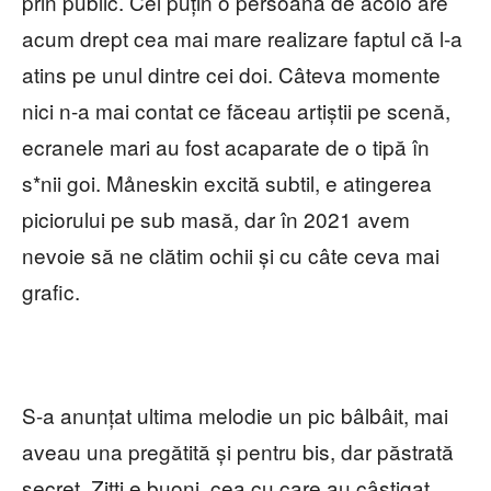
prin public. Cel puțin o persoană de acolo are
acum drept cea mai mare realizare faptul că l-a
atins pe unul dintre cei doi. Câteva momente
nici n-a mai contat ce făceau artiștii pe scenă,
ecranele mari au fost acaparate de o tipă în
s*nii goi. Måneskin excită subtil, e atingerea
piciorului pe sub masă, dar în 2021 avem
nevoie să ne clătim ochii și cu câte ceva mai
grafic.
S-a anunțat ultima melodie un pic bâlbâit, mai
aveau una pregătită și pentru bis, dar păstrată
secret. Zitti e buoni, cea cu care au câștigat