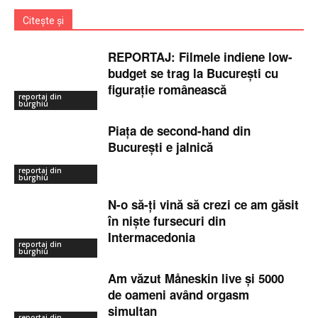
Citește și
REPORTAJ: Filmele indiene low-
budget se trag la București cu
figurație românească
reportaj din
burghiu
Piața de second-hand din
București e jalnică
reportaj din
burghiu
N-o să-ți vină să crezi ce am găsit
în niște fursecuri din
Intermacedonia
reportaj din
burghiu
Am văzut Måneskin live și 5000
de oameni având orgasm
simultan
reportaj din