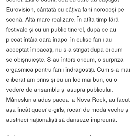
Eurovision, cântată cu câțiva fani norocoși pe
scenă. Altă mare realizare. În atîta timp fără
festivale și cu un public tinerel, după ce au
plecat întâia oară înapoi în culise fanii au
acceptat împăcați, nu s-a strigat după ei cum
se obișnuiește. S-au întors oricum, o surpriză
orgasmică pentru fanii îndrăgostiți. Cum s-a mai
eliberat am prins și eu un loc mai bun, cu o
vedere de ansamblu și asupra publicului.
Måneskin a adus pacea la Nova Rock, au făcut
așa încât queer e-girls, rocări de modă veche și
austrieci naționaliști să danseze împreună.