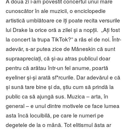
A doua zi i-am povestit concertul unui mare
cunoscător în ale muzicii, o enciclopedie
artistică umblătoare ce iți poate recita versurile
lui Drake la orice oră a zilei și a nopții. „Ați fost
la concert la trupa TikTok?” a râs el de noi. Într-
adevăr, s-ar putea zice de Måneskin că sunt
supraapreciați, că și-au atras publicul doar
pentru că arătau într-un fel anume, poartă
eyeliner și-și arată sf*rcurile. Dar adevărul e că
și sună tare bine și da, știu cum să prindă la
public ca să ajungă sus. Muzica – arta, în
general – e unul dintre motivele ce face lumea
asta încă locuibilă, pe care le numeri pe
degetele de la o mână. Tot elitismul ăsta ar