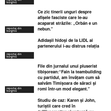
burghiu
Ce zic tinerii unguri despre
afișele fasciste care le-au
acaparat străzile: „Orbán e un
nebun.”
reportaj din
burghiu
Adidașii hidoși de la LIDL ai
partenerului i-au distrus relația
reportaj din
burghiu
File din jurnalul unui pluserist
tibișorean:“Fain la teambuilding
cu partidul, am învățam cum să
salvăm Timișoara de săraci și
romi într-un mod elegant.”
reportaj din
burghiu
Studiu de caz: Karen și John,
turiștii care cred în