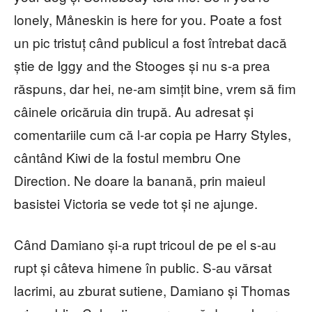
lonely, Måneskin is here for you. Poate a fost
un pic tristuț când publicul a fost întrebat dacă
știe de Iggy and the Stooges și nu s-a prea
răspuns, dar hei, ne-am simțit bine, vrem să fim
câinele oricăruia din trupă. Au adresat și
comentariile cum că l-ar copia pe Harry Styles,
cântând Kiwi de la fostul membru One
Direction. Ne doare la banană, prin maieul
basistei Victoria se vede tot și ne ajunge.
Când Damiano și-a rupt tricoul de pe el s-au
rupt și câteva himene în public. S-au vărsat
lacrimi, au zburat sutiene, Damiano și Thomas