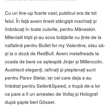
Cu un line-up foarte vast, publicul era de tot
felul. În față avem tinerii stângiști machiați și
îmbrăcați în toate culorile, pentru Måneskin.
Milenialii triști și-au scos brățările cu ținte de la
naftalină pentru Bullet for my Valentine, stau să-
și ia o doză de RedBull. Avem metalheads la
coada de bere ce așteaptă Jinjer și Millencolin.
Austriecii eleganți, rafinați și pieptenați sunt
pentru Parov Stelar, iar cei care deja s-au
îmbătat pentru Seiler&Speed, o trupă de-a lor
ce pare a fi un amestec de Voltaj și Holograf
după șapte beri Gösser.