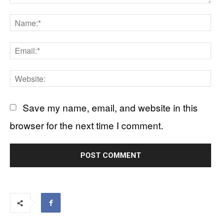
Comment:
N
Em
We
Save my name, email, and website in this
browser for the next time I comment.