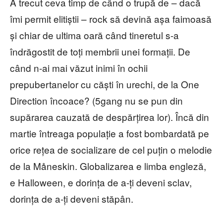
A trecut ceva timp de când o trupă de – dacă
îmi permit elitiștii – rock să devină așa faimoasă
și chiar de ultima oară când tineretul s-a
îndrăgostit de toți membrii unei formații. De
când n-ai mai văzut inimi în ochii
prepubertanelor cu căști în urechi, de la One
Direction încoace? (5gang nu se pun din
supărarea cauzată de despărțirea lor). Încă din
martie întreaga populație a fost bombardată pe
orice rețea de socializare de cel puțin o melodie
de la Måneskin. Globalizarea e limba engleză,
e Halloween, e dorința de a-ți deveni sclav,
dorința de a-ți deveni stăpân.