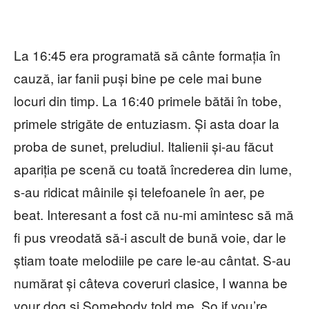
La 16:45 era programată să cânte formația în
cauză, iar fanii puși bine pe cele mai bune
locuri din timp. La 16:40 primele bătăi în tobe,
primele strigăte de entuziasm. Și asta doar la
proba de sunet, preludiul. Italienii și-au făcut
apariția pe scenă cu toată încrederea din lume,
s-au ridicat mâinile și telefoanele în aer, pe
beat. Interesant a fost că nu-mi amintesc să mă
fi pus vreodată să-i ascult de bună voie, dar le
știam toate melodiile pe care le-au cântat. S-au
numărat și câteva coveruri clasice, I wanna be
your dog și Somebody told me. So if you’re