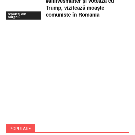
#alllivesmatter și votează cu
Trump, vizitează moaște
comuniste în România
reportaj din
burghiu
POPULARE