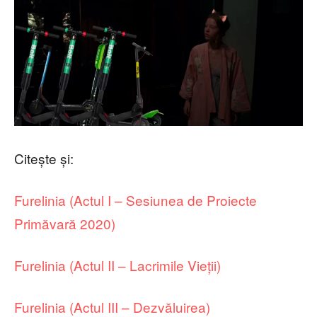
Citește și:
Furelinia (Actul I – Sesiunea de Proiecte
Primăvară 2020)
Furelinia (Actul II – Lacrimile Vieții)
Furelinia (Actul III – Dezvăluirea)