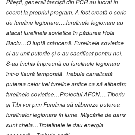
Pitești, generali fasciști din PCR au lucrat în
secret la propriul program. A fost creată o serie
de fureline legionare….furelinele legionare au
atacat furelinele sovietice în pădurea Hoia
Baciu…O luptă crâncenă. Furelinele sovietice
și-au unit puterile și s-au sacrificat pentru noi.
S-au închis împreună cu furelinele legionare
într-o fisură temporală. Trebuie canalizată
puterea celor trei fureline antice ca să eliberăm
furelinele sovietice…Proiectul AFCN….Tiberiu
și Tibi vor prin Furelinia să elibereze puterea
furelinelor legionare în lume. Mișcările de dans
sunt cheia…Trotelinele le dau energia