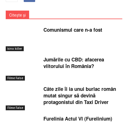
Citește și
Comunismul care n-a fost
kino killer
Jumările cu CBD: afacerea
viitorului în România?
Filme False
Câte zile îi ia unui burlac român
mutat singur să devină
protagonistul din Taxi Driver
Filme False
Furelinia Actul VI (Furelinium)