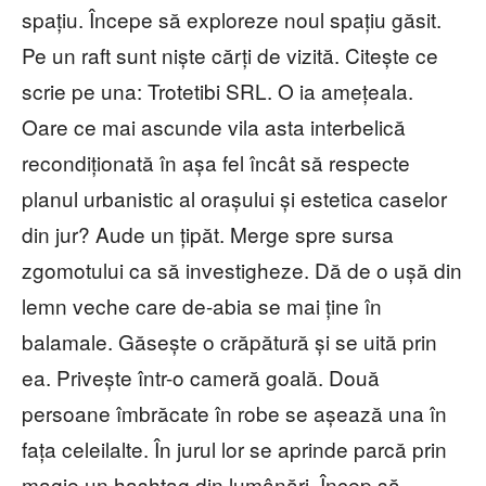
spațiu. Începe să exploreze noul spațiu găsit.
Pe un raft sunt niște cărți de vizită. Citește ce
scrie pe una: Trotetibi SRL. O ia amețeala.
Oare ce mai ascunde vila asta interbelică
recondiționată în așa fel încât să respecte
planul urbanistic al orașului și estetica caselor
din jur? Aude un țipăt. Merge spre sursa
zgomotului ca să investigheze. Dă de o ușă din
lemn veche care de-abia se mai ține în
balamale. Găsește o crăpătură și se uită prin
ea. Privește într-o cameră goală. Două
persoane îmbrăcate în robe se așează una în
fața celeilalte. În jurul lor se aprinde parcă prin
magie un hashtag din lumânări. Încep să