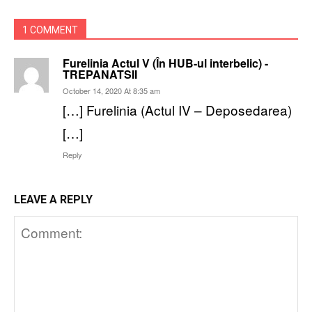
1 COMMENT
Furelinia Actul V (În HUB-ul interbelic) -
TREPANATSII
October 14, 2020 At 8:35 am
[…] Furelinia (Actul IV – Deposedarea)
[…]
Reply
LEAVE A REPLY