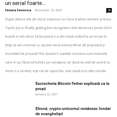
un serial foarte...
femeia feminina
-
November 29, 2020
28
După câteva zile de văzut statusuri cu I love it when women și Anya
Taylor Joy is finally getting the recognition she deserves peste tot în
bulicik m-am decis să îmi pierd o zi din viață urlând la un ecran în
timp ce am vizionat cu spume seria extraordinar de populară și
incredibil de proastă The Queen’s Gambit. Acestea sunt motivele
care m-au făcut să turbez pe canapea, iar dacă nu ești de acord cu
mine n-o să mint, ești vai de capul tău, mai caută și tu alte seriale.
Escrocheria Bitcoin-Tether explicată ca la
proști
January 22, 2021
Elrond, crypto-unicornul românesc fondat
de evangheliști