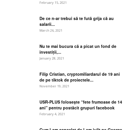
February 15, 2021
De ce n-ar trebui să te fută grija că au
salarii...
March 26, 2021
Nu te mai bucura că a picat un fond de
investiții,...
January 28, 2021
Filip Cristian, cryptomiliardarul de 19 ani
de pe tiktok de proiectele...
November 19, 2021
USR-PLUS folosește “fete frumoase de 14
ani” pentru postăcit grupuri facebook
February 4, 2021
Cum l-am cancelat de l-am julit pe George