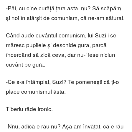
-Păi, cu cine curăță țara asta, nu? Să scăpăm
și noi în sfârșit de comunism, că ne-am săturat.
Când aude cuvântul comunism, lui Suzi i se
măresc pupilele și deschide gura, parcă
încercând să zică ceva, dar nu-i iese niciun
cuvânt pe gură.
-Ce s-a întâmplat, Suzi? Te pomenești că ți-o
place comunismul ăsta.
Tiberiu râde ironic.
-Nnu, adică e rău nu? Așa am învățat, că e rău