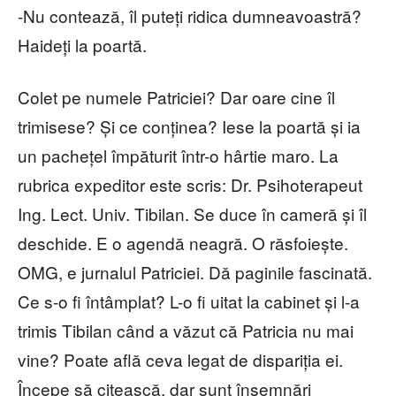
-Nu contează, îl puteți ridica dumneavoastră?
Haideți la poartă.
Colet pe numele Patriciei? Dar oare cine îl
trimisese? Și ce conținea? Iese la poartă și ia
un pachețel împăturit într-o hârtie maro. La
rubrica expeditor este scris: Dr. Psihoterapeut
Ing. Lect. Univ. Tibilan. Se duce în cameră și îl
deschide. E o agendă neagră. O răsfoiește.
OMG, e jurnalul Patriciei. Dă paginile fascinată.
Ce s-o fi întâmplat? L-o fi uitat la cabinet și l-a
trimis Tibilan când a văzut că Patricia nu mai
vine? Poate află ceva legat de dispariția ei.
Începe să citească, dar sunt însemnări