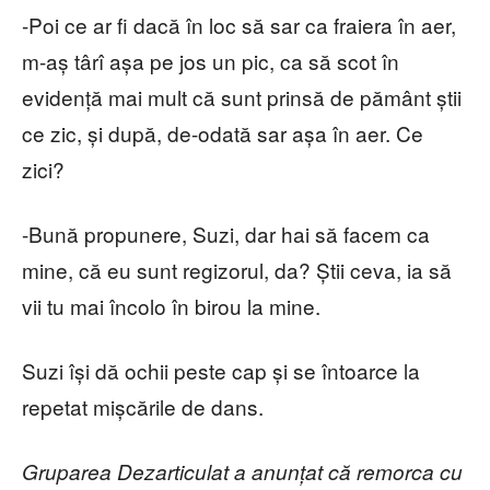
-Poi ce ar fi dacă în loc să sar ca fraiera în aer,
m-aș târî așa pe jos un pic, ca să scot în
evidență mai mult că sunt prinsă de pământ știi
ce zic, și după, de-odată sar așa în aer. Ce
zici?
-Bună propunere, Suzi, dar hai să facem ca
mine, că eu sunt regizorul, da? Știi ceva, ia să
vii tu mai încolo în birou la mine.
Suzi își dă ochii peste cap și se întoarce la
repetat mișcările de dans.
Gruparea Dezarticulat a anunțat că remorca cu