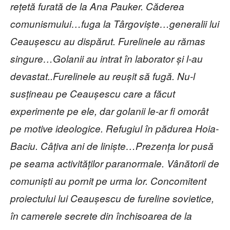
rețetă furată de la Ana Pauker. Căderea
comunismului…fuga la Târgoviște…generalii lui
Ceaușescu au dispărut. Furelinele au rămas
singure…Golanii au intrat în laborator și l-au
devastat..Furelinele au reușit să fugă. Nu-l
susțineau pe Ceaușescu care a făcut
experimente pe ele, dar golanii le-ar fi omorât
pe motive ideologice. Refugiul în pădurea Hoia-
Baciu. Câțiva ani de liniște…Prezența lor pusă
pe seama activităților paranormale. Vânătorii de
comuniști au pornit pe urma lor. Concomitent
proiectului lui Ceaușescu de fureline sovietice,
în camerele secrete din închisoarea de la