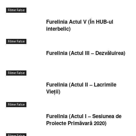
Filme False
Furelinia Actul V (În HUB-ul
interbelic)
Filme False
Furelinia (Actul III – Dezvăluirea)
Filme False
Furelinia (Actul II – Lacrimile
Vieții)
Filme False
Furelinia (Actul I – Sesiunea de
Proiecte Primăvară 2020)
Filme False