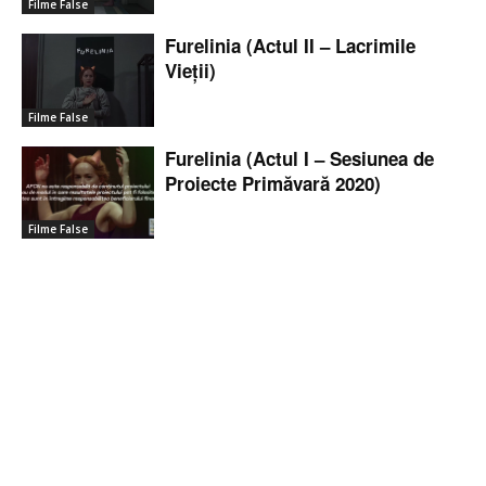
Filme False
Furelinia (Actul II – Lacrimile
Vieții)
Filme False
Furelinia (Actul I – Sesiunea de
Proiecte Primăvară 2020)
Filme False