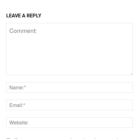
LEAVE A REPLY
Comment:
N
Em
We