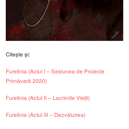
Citește și:
Furelinia (Actul I – Sesiunea de Proiecte
Primăvară 2020)
Furelinia (Actul II – Lacrimile Vieții)
Furelinia (Actul III – Dezvăluirea)