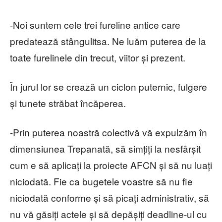
-Noi suntem cele trei fureline antice care
predatează stângulitsa. Ne luăm puterea de la
toate furelinele din trecut, viitor și prezent.
În jurul lor se crează un ciclon puternic, fulgere
și tunete străbat încăperea.
-Prin puterea noastră colectivă vă expulzăm în
dimensiunea Trepanată, să simțiți la nesfârșit
cum e să aplicați la proiecte AFCN și să nu luați
niciodată. Fie ca bugetele voastre să nu fie
niciodată conforme și să picați administrativ, să
nu vă găsiți actele și să depășiți deadline-ul cu