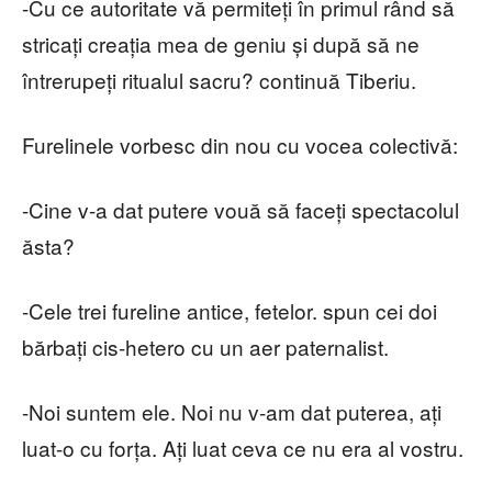
-Cu ce autoritate vă permiteți în primul rând să
stricați creația mea de geniu și după să ne
întrerupeți ritualul sacru? continuă Tiberiu.
Furelinele vorbesc din nou cu vocea colectivă:
-Cine v-a dat putere vouă să faceți spectacolul
ăsta?
-Cele trei fureline antice, fetelor. spun cei doi
bărbați cis-hetero cu un aer paternalist.
-Noi suntem ele. Noi nu v-am dat puterea, ați
luat-o cu forța. Ați luat ceva ce nu era al vostru.