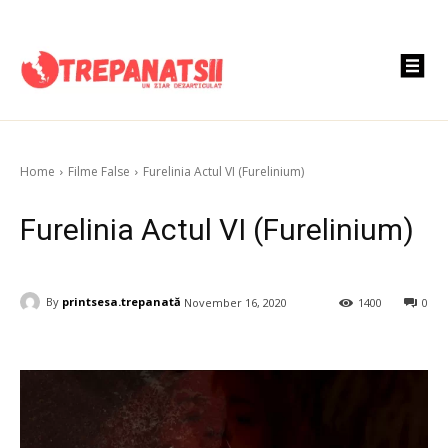
Home
Filme False
Furelinia Actul VI (Furelinium)
Furelinia Actul VI (Furelinium)
By
printsesa.trepanată
November 16, 2020
1400
0