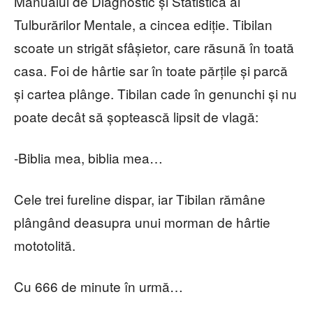
Manualul de Diagnostic și Statistică al
Tulburărilor Mentale, a cincea ediție. Tibilan
scoate un strigăt sfâșietor, care răsună în toată
casa. Foi de hârtie sar în toate părțile și parcă
și cartea plânge. Tibilan cade în genunchi și nu
poate decât să șoptească lipsit de vlagă:
-Biblia mea, biblia mea…
Cele trei fureline dispar, iar Tibilan rămâne
plângând deasupra unui morman de hârtie
mototolită.
Cu 666 de minute în urmă…