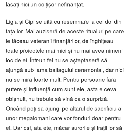
lăsați nici un colțișor nefinanțat.
Ligia și Cipi se uită cu resemnare la cei doi din
fața lor. Mai auziseră de aceste ritualuri pe care
le făceau veteranii finanțărilor, de înghițeau
toate proiectele mai mici și nu mai avea nimeni
loc de ei. Într-un fel nu se așteptaseră să
ajungă sub lama baltagului ceremonial, dar nici
nu se miră foarte mult. Pentru persoane fără
putere și influență cum sunt ele, asta e ceva
obișnuit, nu trebuie să vină ca o surpriză.
Oricând poți să ajungi pe altarul de sacrificiu al
unor megalomani care vor fonduri doar pentru
ei. Dar csf, ata ete, măcar surorile și frații lor să