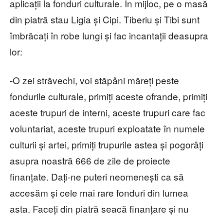
aplicații la fonduri culturale. În mijloc, pe o masă
din piatră stau Ligia și Cipi. Tiberiu și Tibi sunt
îmbrăcați în robe lungi și fac incantații deasupra
lor:
-O zei străvechi, voi stăpâni măreți peste
fondurile culturale, primiți aceste ofrande, primiți
aceste trupuri de interni, aceste trupuri care fac
voluntariat, aceste trupuri exploatate în numele
culturii și artei, primiți trupurile astea și pogorâți
asupra noastră 666 de zile de proiecte
finanțate. Dați-ne puteri neomenești ca să
accesăm și cele mai rare fonduri din lumea
asta. Faceți din piatră seacă finanțare și nu