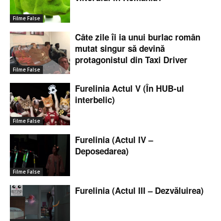
Filme False
Câte zile îi ia unui burlac român
mutat singur să devină
protagonistul din Taxi Driver
Filme False
Furelinia Actul V (În HUB-ul
interbelic)
Filme False
Furelinia (Actul IV –
Deposedarea)
Filme False
Furelinia (Actul III – Dezvăluirea)