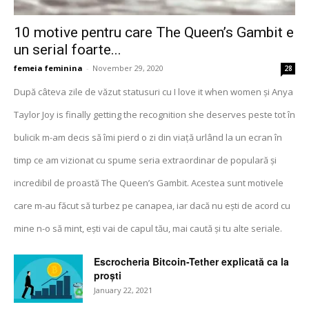
10 motive pentru care The Queen’s Gambit e
un serial foarte...
femeia feminina
-
November 29, 2020
28
După câteva zile de văzut statusuri cu I love it when women și Anya
Taylor Joy is finally getting the recognition she deserves peste tot în
bulicik m-am decis să îmi pierd o zi din viață urlând la un ecran în
timp ce am vizionat cu spume seria extraordinar de populară și
incredibil de proastă The Queen’s Gambit. Acestea sunt motivele
care m-au făcut să turbez pe canapea, iar dacă nu ești de acord cu
mine n-o să mint, ești vai de capul tău, mai caută și tu alte seriale.
Escrocheria Bitcoin-Tether explicată ca la
proști
January 22, 2021