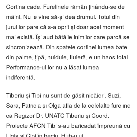
Cortina cade. Furelinele rămân ținându-se de
mâini. Nu le vine să-și dea drumul. Totul din
jurul lor pare că s-a oprit și doar acel moment
mai există. Își aud bătăile inimilor care parcă se
sincronizează. Din spatele cortinei lumea bate
din palme, țipă, huiduie, fluieră, e un haos total.
Performance-ul lor nu a lăsat lumea
indiferentă.
Tiberiu și Tibi nu sunt de găsit nicăieri. Suzi,
Sara, Patricia și Olga află de la celelalte fureline
că Regizor Dr. UNATC Tiberiu și Coord.
Proiecte AFCN Tibi s-au baricadat împreună cu
Ligia și Cipi în beciul Hub-ului.