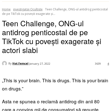
Home
investigatsii Ocultiste
Teen Challenge, ONG-ul antidrog penticostal
de pe TikTok cu povești exagerate și...
Teen Challenge, ONG-ul
antidrog penticostal de pe
TikTok cu povești exagerate și
actori slabi
By
Hot Femcel
January 27, 2022
3639
4
„This is your brain. This is drugs. This is your brain
on drugs.”
Asta ne spunea o reclamă antidrog din anii 80
care a convins mii de consumatori să renunțe