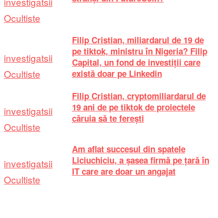
investigatsii
Ocultiste
Filip Cristian, miliardarul de 19 de
pe tiktok, ministru în Nigeria? Filip
investigatsii
Capital, un fond de investiții care
Ocultiste
există doar pe Linkedin
Filip Cristian, cryptomiliardarul de
19 ani de pe tiktok de proiectele
investigatsii
căruia să te ferești
Ocultiste
Am aflat succesul din spatele
Liciuchiciu, a șasea firmă pe țară în
investigatsii
IT care are doar un angajat
Ocultiste