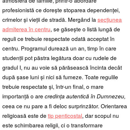
atmosferă de familie, printr-o abordare
profesionistă ce dorește stoparea dependenței,
crimelor și vieții de stradă. Mergând la
secțiunea
admiterea în centru
, se găsește o listă lungă de
reguli ce trebuie respectate odată acceptat în
centru. Programul durează un an, timp în care
studenții pot păstra legătura doar cu rudele de
gradul I, nu au voie să părăsească încinta decât
după șase luni și nici să fumeze. Toate regulile
trebuie respectate și, într-un final, o mare
importanță o are
credința autentică în Dumnezeu,
ceea ce nu pare a fi deloc surprinzător. Orientarea
religioasă este de
tip penticostal
, dar scopul nu
este schimbarea religii, ci o transformare