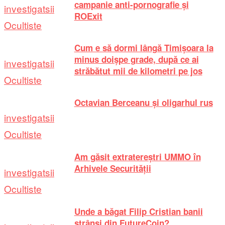
campanie anti-pornografie și
investigatsii
ROExit
Ocultiste
Cum e să dormi lângă Timișoara la
minus doișpe grade, după ce ai
investigatsii
străbătut mii de kilometri pe jos
Ocultiste
Octavian Berceanu și oligarhul rus
investigatsii
Ocultiste
Am găsit extratereștri UMMO în
Arhivele Securității
investigatsii
Ocultiste
Unde a băgat Filip Cristian banii
strânși din FutureCoin?