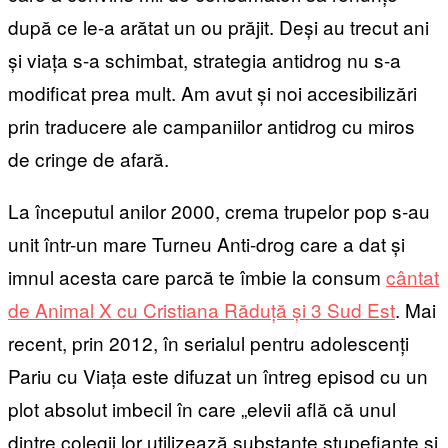
după ce le-a arătat un ou prăjit. Deși au trecut ani
și viața s-a schimbat, strategia antidrog nu s-a
modificat prea mult. Am avut și noi accesibilizări
prin traducere ale campaniilor antidrog cu miros
de cringe de afară.
La începutul anilor 2000, crema trupelor pop s-au
unit într-un mare Turneu Anti-drog care a dat și
imnul acesta care parcă te îmbie la consum
cântat
de Animal X cu Cristiana Răduță și 3 Sud Est
. Mai
recent, prin 2012, în serialul pentru adolescenți
Pariu cu Viața este difuzat un întreg episod cu un
plot absolut imbecil în care „elevii află că unul
dintre colegii lor utilizează substanțe stupefiante și