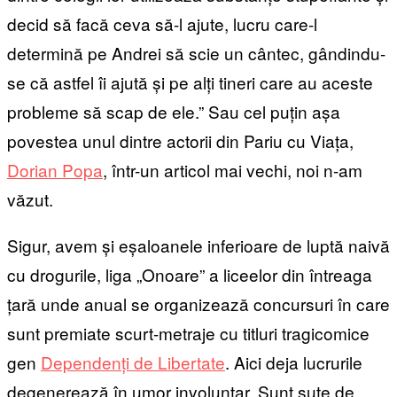
decid să facă ceva să-l ajute, lucru care-l
determină pe Andrei să scie un cântec, gândindu-
se că astfel îi ajută și pe alți tineri care au aceste
probleme să scap de ele.” Sau cel puțin așa
povestea unul dintre actorii din Pariu cu Viața,
Dorian Popa
, într-un articol mai vechi, noi n-am
văzut.
Sigur, avem și eșaloanele inferioare de luptă naivă
cu drogurile, liga „Onoare” a liceelor din întreaga
țară unde anual se organizează concursuri în care
sunt premiate scurt-metraje cu titluri tragicomice
gen
Dependenți de Libertate
. Aici deja lucrurile
degenerează în umor involuntar. Sunt sute de