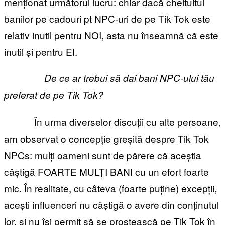
menționat următorul lucru: chiar dacă cheltuitul
banilor pe cadouri pt NPC-uri de pe Tik Tok este
relativ inutil pentru NOI, asta nu înseamnă că este
inutil și pentru EI.
De ce ar trebui să dai bani NPC-ului tău
preferat de pe Tik Tok?
În urma diverselor discuții cu alte persoane,
am observat o concepție greșită despre Tik Tok
NPCs: mulți oameni sunt de părere că aceștia
câștigă FOARTE MULȚI BANI cu un efort foarte
mic. În realitate, cu câteva (foarte puține) excepții,
acești influenceri nu câștigă o avere din conținutul
lor, și nu își permit să se prostească pe Tik Tok în