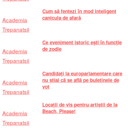
Cum să fentezi în mod inteligent
canicula de afară
Academia
Trepanatsii
Ce eveniment istoric ești în funcție
de zodie
Academia
Trepanatsii
Candidați la europarlamentare care
nu știai că se află pe buletinele de
Academia
vot
Trepanatsii
Locații de vis pentru artiștii de la
Beach, Please!
Academia
Trepanatsii