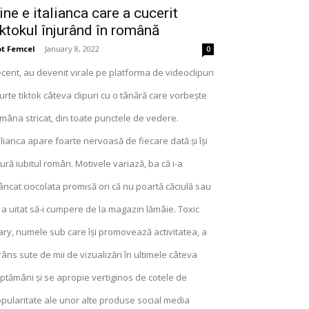
ine e italianca care a cucerit
iktokul înjurând în română
t Femcel
-
January 8, 2022
0
cent, au devenit virale pe platforma de videoclipuri
urte tiktok câteva clipuri cu o tânără care vorbește
mâna stricat, din toate punctele de vedere.
alianca apare foarte nervoasă de fiecare dată și își
jură iubitul român. Motivele variază, ba că i-a
ncat ciocolata promisă ori că nu poartă căciulă sau
 a uitat să-i cumpere de la magazin lămâie. Toxic
ry, numele sub care își promovează activitatea, a
râns sute de mii de vizualizări în ultimele câteva
ptămâni și se apropie vertiginos de cotele de
pularitate ale unor alte produse social media