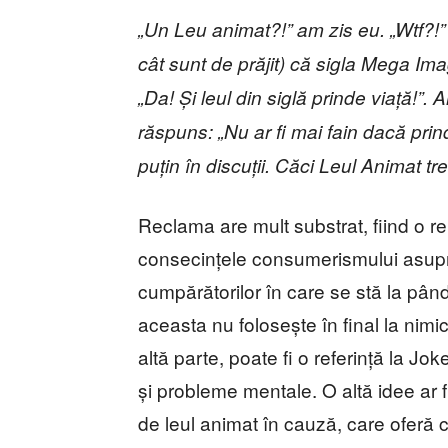
„Un Leu animat?!” am zis eu. „Wtf?!
cât sunt de prăjit) că sigla Mega Im
„Da! Și leul din siglă prinde viață!”
răspuns: „Nu ar fi mai fain dacă prin
puțin în discuții. Căci Leul Animat treb
Reclama are mult substrat, fiind o rep
consecințele consumerismului asupra
cumpărătorilor în care se stă la pân
aceasta nu folosește în final la nimi
altă parte, poate fi o referință la Jok
și probleme mentale. O altă idee ar fi
de leul animat în cauză, care oferă c