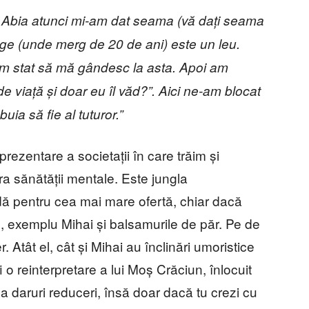
” Abia atunci mi-am dat seama (vă dați seama
age (unde merg de 20 de ani) este un leu.
. Am stat să mă gândesc la asta. Apoi am
de viață și doar eu îl văd?”. Aici ne-am blocat
uia să fie al tuturor.”
rezentare a societații în care trăim și
 sănătății mentale. Este jungla
dă pentru cea mai mare ofertă, chiar dacă
c, exemplu Mihai și balsamurile de păr. Pe de
er. Atât el, cât și Mihai au înclinări umoristice
 o reinterpretare a lui Moș Crăciun, înlocuit
a daruri reduceri, însă doar dacă tu crezi cu