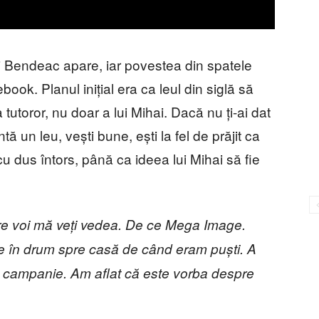
 Bendeac apare, iar povestea din spatele
ook. Planul inițial era ca leul din siglă să
 tutoror, nu doar a lui Mihai. Dacă nu ți-ai dat
un leu, vești bune, ești la fel de prăjit ca
u dus întors, până ca ideea lui Mihai să fie
tre voi mă veți vedea. De ce Mega Image.
le în drum spre casă de când eram puști. A
 campanie. Am aflat că este vorba despre