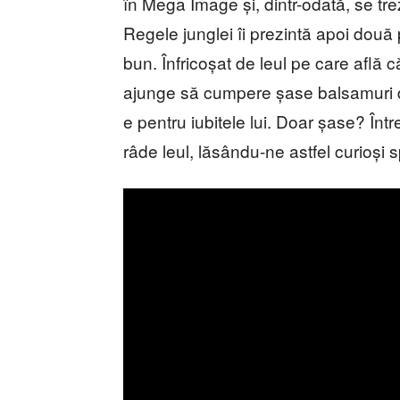
în Mega Image și, dintr-odată, se tr
Regele junglei îi prezintă apoi două pr
bun. Înfricoșat de leul pe care află c
ajunge să cumpere șase balsamuri de
e pentru iubitele lui. Doar șase? Înt
râde leul, lăsându-ne astfel curioși