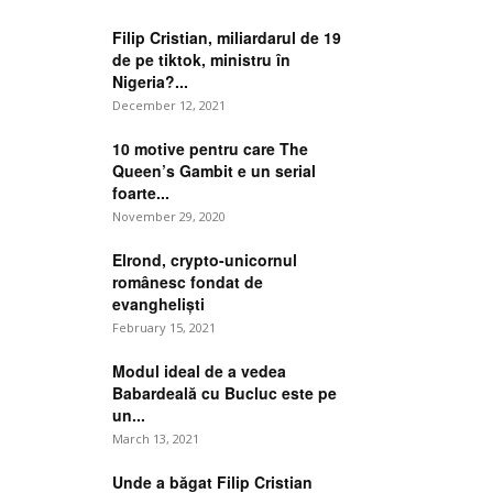
Filip Cristian, miliardarul de 19
de pe tiktok, ministru în
Nigeria?...
December 12, 2021
10 motive pentru care The
Queen’s Gambit e un serial
foarte...
November 29, 2020
Elrond, crypto-unicornul
românesc fondat de
evangheliști
February 15, 2021
Modul ideal de a vedea
Babardeală cu Bucluc este pe
un...
March 13, 2021
Unde a băgat Filip Cristian