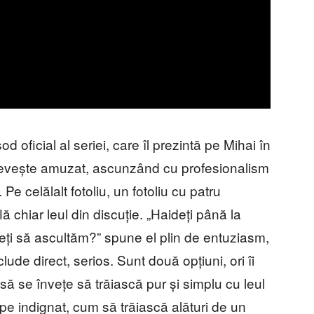
d oficial al seriei, care îl prezintă pe Mihai în
 prevește amuzat, ascunzând cu profesionalism
 Pe celălalt fotoliu, un fotoliu cu patru
flă chiar leul din discuție. „Haideți până la
eți să ascultăm?” spune el plin de entuziasm,
de direct, serios. Sunt două opțiuni, ori îi
i să se învețe să trăiască pur și simplu cu leul
pe indignat, cum să trăiască alături de un