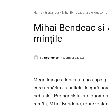
Home
trepanoia
Mihai Bendeac și-a pierdut comple
Mihai Bendeac și-
mințile
By
Hot Femcel
November 21, 2021
Mega Image a lansat un nou spot publ
care urmărim cu sufletul la gură pove
nebuniei. Protagonistul are onoarea 
român, Mihai Bendeac, reprezentând 