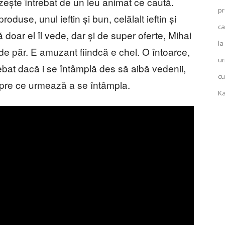
ezește întrebat de un leu animat ce caută.
pr
oduse, unul ieftin și bun, celălalt ieftin și
ca
ă doar el îl vede, dar și de super oferte, Mihai
la
 păr. E amuzant fiindcă e chel. O întoarce,
ur
rebat dacă i se întâmplă des să aibă vedenii,
cu
 spre ce urmează a se întâmpla.
Ka