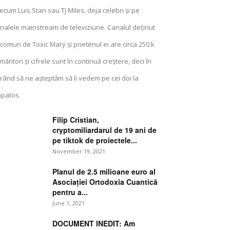
ecum Luis Stan sau TJ Miles, deja celebri și pe
nalele mainstream de televiziune. Canalul deținut
 comun de Toxic Mary și prietenul ei are circa 250.k
măritori și cifrele sunt în continuă creștere, deci în
rând să ne așteptăm să îi vedem pe cei doi la
patos.
Filip Cristian,
cryptomiliardarul de 19 ani de
pe tiktok de proiectele...
November 19, 2021
Planul de 2.5 milioane euro al
Asociației Ortodoxia Cuantică
pentru a...
June 1, 2021
DOCUMENT INEDIT: Am