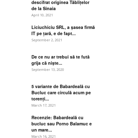
descifrat originea Tăblițelor
de la Sinaia
April 10, 2021
Liciuchiciu SRL, a șasea firmă
IT pe țară, e de fapt...
September 2, 2021
De ce nu ar trebui să te fută
grija că niște...
September 13, 2020
5 variante de Babardeală cu
Bucluc care circulă acum pe
torenți...
March 17, 2021
Recenzie: Babardeală cu
bucluc sau Porno Balamuc e
un mare...
March 16, 2021