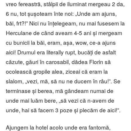
vreo fereastră, stâlpii de iluminat mergeau 2 da,
6 nu, tot șușoteam înte noi: „Unde am ajuns,
băi, frt?!” Nici nu înțelegeam, nu mai fusesem la
Herculane de când aveam 4-5 ani și mergeam
cu bunicii la băi, eram, așa, wow, ce-a ajuns
aici! Drumul era literally rupt, bucăți de asfalt
căzute, găuri în carosabil, dădea Florin să
ocolească gropile alea, ziceai că eram la
slalom, „vezi, mă, să nu ne ducem în râu!”. Se
terminase și berea, mă gândeam numai de
unde mai luăm bere, „să vezi că n-avem de
unde, hai să facem 3 poze și plecăm de aici!”.
Ajungem la hotel acolo unde era fantomă,