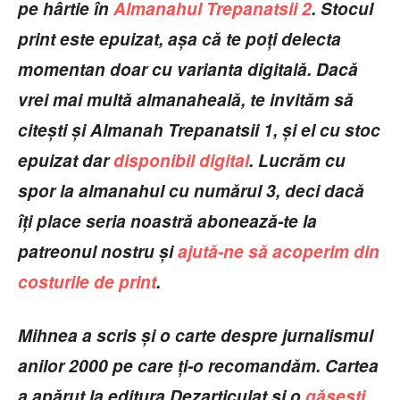
pe hârtie în
Almanahul Trepanatsii 2
. Stocul
print este epuizat, a
ș
a c
ă
te po
ț
i delecta
momentan doar cu varianta digital
ă
. Dac
ă
vrei mai mult
ă
almanaheal
ă
, te invit
ă
m s
ă
cite
ș
ti
ș
i Almanah Trepanatsii 1,
ș
i el cu stoc
epuizat dar
disponibil digital
. Lucr
ă
m cu
spor la almanahul cu num
ă
rul 3, deci dac
ă
î
ț
i place seria noastră abonează-te la
patreonul nostru
ș
i
ajută-ne să acoperim din
costurile de print
.
Mihnea a scris
ș
i o carte despre jurnalismul
anilor 2000 pe care
ț
i-o recomand
ă
m. Cartea
a ap
ă
rut la editura Dezarticulat
ș
i o
găsești