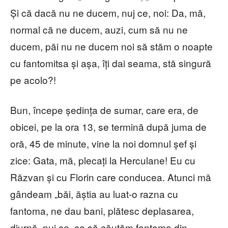
Și că dacă nu ne ducem, nuj ce, noi: Da, mă,
normal că ne ducem, auzi, cum să nu ne
ducem, păi nu ne ducem noi să stăm o noapte
cu fantomitsa și așa, îți dai seama, stă singură
pe acolo?!
Bun, începe ședința de sumar, care era, de
obicei, pe la ora 13, se termină după juma de
oră, 45 de minute, vine la noi domnul șef și
zice: Gata, mă, plecați la Herculane! Eu cu
Răzvan și cu Florin care conducea. Atunci mă
gândeam „băi, ăștia au luat-o razna cu
fantoma, ne dau bani, plătesc deplasarea,
diurnă, nuj ce, ca să căutăm fantoma din