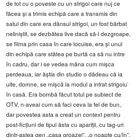
de tot cu o poveste cu un strigoi care nuj ce
făcea și a trimis echipă care a transmis din
satul din care era dânsul strigoi, un fost bărbat
neliniștit, se dezbătea live dacă să-l dezgroape,
se filma prin casa în care locuise, era și unul
din echipă care stătea pe burtă ca să nu intre
în cadru, dar i se vedea mâna cum mișca
perdeaua, iar ăștia din studio o dădeau că ia
uite, domne, se mișcă la modul a intrat strigoiu`
în casă. Era bombă făcut totul pe subiect de
OTV, n-aveai cum să faci ceva la fel de bun,
dar povestea asta a creat un context pentru
post-ficțiuni de tipul ăsta cu apariții, cu tag-uri
dintr-astea gen „casa groazei”, „o noapte cu/în”.