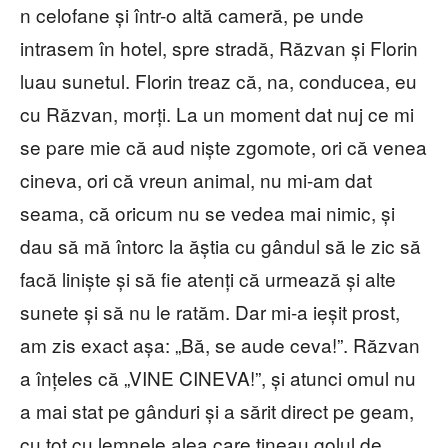
n celofane și într-o altă cameră, pe unde
intrasem în hotel, spre stradă, Răzvan și Florin
luau sunetul. Florin treaz că, na, conducea, eu
cu Răzvan, morți. La un moment dat nuj ce mi
se pare mie că aud niște zgomote, ori că venea
cineva, ori că vreun animal, nu mi-am dat
seama, că oricum nu se vedea mai nimic, și
dau să mă întorc la ăștia cu gândul să le zic să
facă liniște și să fie atenți că urmează și alte
sunete și să nu le ratăm. Dar mi-a ieșit prost,
am zis exact așa: „Bă, se aude ceva!”. Răzvan
a înțeles că „VINE CINEVA!”, și atunci omul nu
a mai stat pe gânduri și a sărit direct pe geam,
cu tot cu lemnele alea care țineau golul de