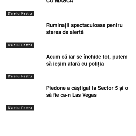
CU MASCA
D'ale lui Fiastru
Ruminații spectaculoase pentru
starea de alertă
D'ale lui Fiastru
Acum că iar se închide tot, putem
să ieșim afară cu poliția
D'ale lui Fiastru
Piedone a câștigat la Sector 5 și o
să fie ca-n Las Vegas
D'ale lui Fiastru