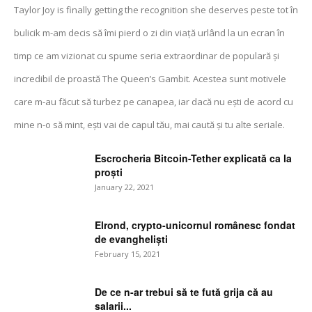
Taylor Joy is finally getting the recognition she deserves peste tot în
bulicik m-am decis să îmi pierd o zi din viață urlând la un ecran în
timp ce am vizionat cu spume seria extraordinar de populară și
incredibil de proastă The Queen’s Gambit. Acestea sunt motivele
care m-au făcut să turbez pe canapea, iar dacă nu ești de acord cu
mine n-o să mint, ești vai de capul tău, mai caută și tu alte seriale.
Escrocheria Bitcoin-Tether explicată ca la
proști
January 22, 2021
Elrond, crypto-unicornul românesc fondat
de evangheliști
February 15, 2021
De ce n-ar trebui să te fută grija că au
salarii...