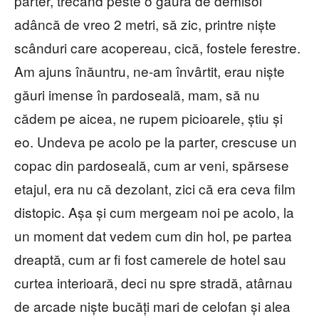
parter, trecând peste o gaură de demisol
adâncă de vreo 2 metri, să zic, printre niște
scânduri care acopereau, cică, fostele ferestre.
Am ajuns înăuntru, ne-am învârtit, erau niște
găuri imense în pardoseală, mam, să nu
cădem pe aicea, ne rupem picioarele, știu și
eo. Undeva pe acolo pe la parter, crescuse un
copac din pardoseală, cum ar veni, spărsese
etajul, era nu că dezolant, zici că era ceva film
distopic. Așa și cum mergeam noi pe acolo, la
un moment dat vedem cum din hol, pe partea
dreaptă, cum ar fi fost camerele de hotel sau
curtea interioară, deci nu spre stradă, atârnau
de arcade niște bucăți mari de celofan și alea