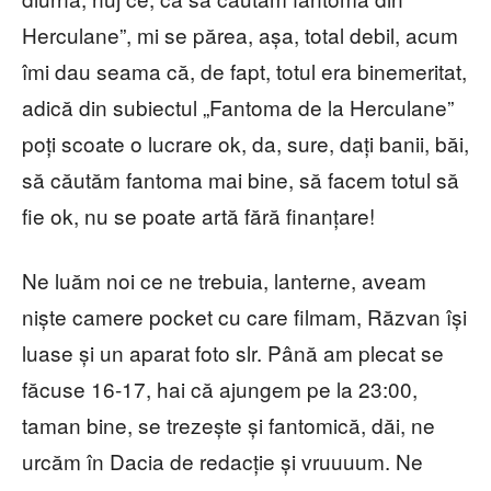
Herculane”, mi se părea, așa, total debil, acum
îmi dau seama că, de fapt, totul era binemeritat,
adică din subiectul „Fantoma de la Herculane”
poți scoate o lucrare ok, da, sure, dați banii, băi,
să căutăm fantoma mai bine, să facem totul să
fie ok, nu se poate artă fără finanțare!
Ne luăm noi ce ne trebuia, lanterne, aveam
niște camere pocket cu care filmam, Răzvan își
luase și un aparat foto slr. Până am plecat se
făcuse 16-17, hai că ajungem pe la 23:00,
taman bine, se trezește și fantomică, dăi, ne
urcăm în Dacia de redacție și vruuuum. Ne