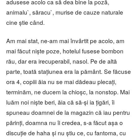
adusese acolo ca să dea bine la poză,
animalu`, săracu`, murise de cauze naturale
cine știe când.
Am mai stat, ne-am mai învârtit pe acolo, am
mai făcut niște poze, hotelul fusese bombon
rău, dar era irecuperabil, nasol. Pe de altă
parte, toată stațiunea era la pământ. Se făcuse
ora 4, copiii ăia nu se mai dădeau plecați,
terminăm, ne ducem la chioșc, la nonstop. Mai
luăm noi niște beri, ăia că să-și ia țigări, îi
spuneau doamnei de la magazin că iau pentru
părinți, doamna nu îi credea, s-a făcut așa o
discuție de haha și nu știu ce, cu fantoma, cu