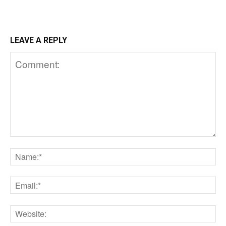
LEAVE A REPLY
Comment:
N
Em
We