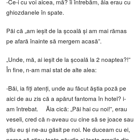
-Ce-i cu voi aicea, mă? îi întrebăm, ăia erau cu
ghiozdanele în spate.
Păi că „am ieșit de la școală și am mai rămas
pe afară înainte să mergem acasă”.
„Unde, mă, ai ieșit de la școală la 2 noaptea?!”
În fine, n-am mai stat de alte alea:
-Băi, ia fiți atenți, unde au făcut ăștia poză pe
aici de au zis că a apărut fantoma în hotel? i-
am întrebat. Ăia cică: „Păi hai cu noi!”, erau
veseli, cred că n-aveau cu cine să se joace sau
știu eu și ne-au găsit pe noi. Ne duceam cu ei,
noroc că știau toate găurile și toate gropile din