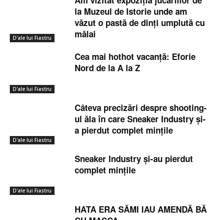
Am vizitat expoziția jucăriilor de
la Muzeul de Istorie unde am
văzut o pastă de dinți umplută cu
mălai
D'ale lui Fiastru
Cea mai hothot vacanță: Eforie
Nord de la A la Z
D'ale lui Fiastru
Câteva precizări despre shooting-
ul ăla în care Sneaker Industry și-
a pierdut complet mințile
D'ale lui Fiastru
Sneaker Industry și-au pierdut
complet mințile
D'ale lui Fiastru
HATA ERA SĂMI IAU AMENDĂ BĂ