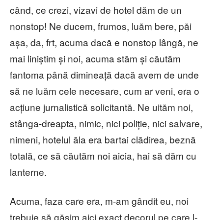
când, ce crezi, vizavi de hotel dăm de un
nonstop! Ne ducem, frumos, luăm bere, păi
așa, da, frt, acuma dacă e nonstop lângă, ne
mai liniștim și noi, acuma stăm și căutăm
fantoma până dimineață dacă avem de unde
să ne luăm cele necesare, cum ar veni, era o
acțiune jurnalistică solicitantă. Ne uităm noi,
stânga-dreapta, nimic, nici poliție, nici salvare,
nimeni, hotelul ăla era bartai clădirea, beznă
totală, ce să căutăm noi aicia, hai să dăm cu
lanterne.
Acuma, faza care era, m-am gândit eu, noi
trebuie să găsim aici exact decorul pe care l-