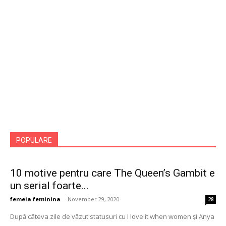
POPULARE
10 motive pentru care The Queen’s Gambit e
un serial foarte...
femeia feminina
-
November 29, 2020
28
După câteva zile de văzut statusuri cu I love it when women și Anya