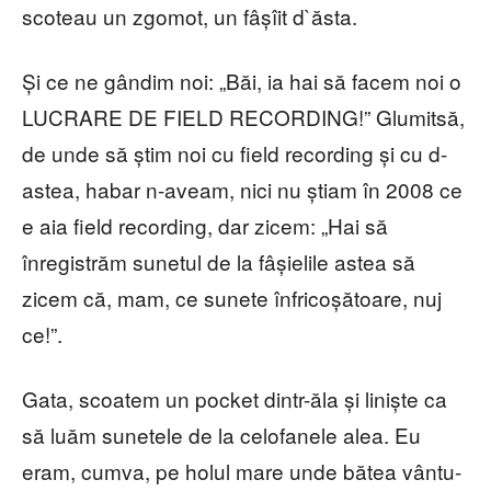
scoteau un zgomot, un fâșîit d`ăsta.
Și ce ne gândim noi: „Băi, ia hai să facem noi o
LUCRARE DE FIELD RECORDING!” Glumitsă,
de unde să știm noi cu field recording și cu d-
astea, habar n-aveam, nici nu știam în 2008 ce
e aia field recording, dar zicem: „Hai să
înregistrăm sunetul de la fâșielile astea să
zicem că, mam, ce sunete înfricoșătoare, nuj
ce!”.
Gata, scoatem un pocket dintr-ăla și liniște ca
să luăm sunetele de la celofanele alea. Eu
eram, cumva, pe holul mare unde bătea vântu-