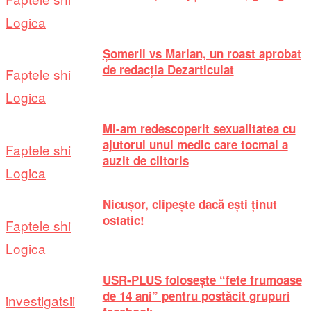
Logica
Șomerii vs Marian, un roast aprobat
de redacția Dezarticulat
Faptele shi
Logica
Mi-am redescoperit sexualitatea cu
ajutorul unui medic care tocmai a
Faptele shi
auzit de clitoris
Logica
Nicușor, clipește dacă ești ținut
ostatic!
Faptele shi
Logica
USR-PLUS folosește “fete frumoase
de 14 ani” pentru postăcit grupuri
investigatsii