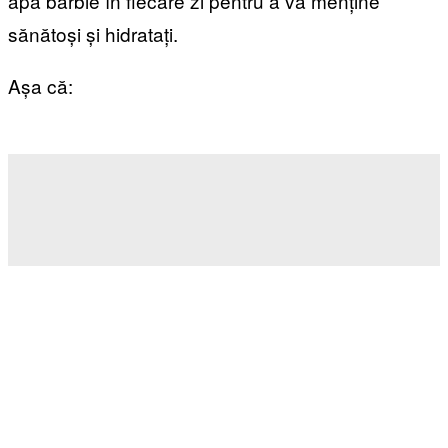
apă barbie în fiecare zi pentru a vă menține
sănătoși și hidratați.
Așa că: