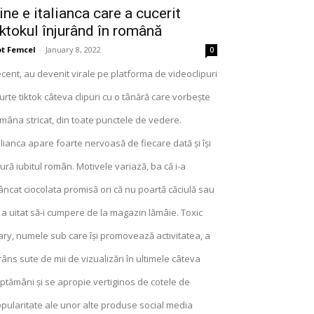
ine e italianca care a cucerit
iktokul înjurând în română
t Femcel
-
January 8, 2022
0
cent, au devenit virale pe platforma de videoclipuri
urte tiktok câteva clipuri cu o tânără care vorbește
mâna stricat, din toate punctele de vedere.
alianca apare foarte nervoasă de fiecare dată și își
jură iubitul român. Motivele variază, ba că i-a
ncat ciocolata promisă ori că nu poartă căciulă sau
 a uitat să-i cumpere de la magazin lămâie. Toxic
ry, numele sub care își promovează activitatea, a
râns sute de mii de vizualizări în ultimele câteva
ptămâni și se apropie vertiginos de cotele de
pularitate ale unor alte produse social media