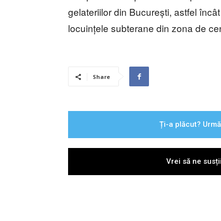
gelateriilor din București, astfel înc
locuințele subterane din zona de ce
Share
Ți-a plăcut? Urmă
Vrei să ne susț