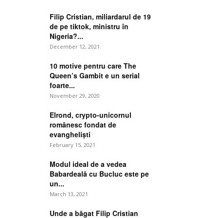
Filip Cristian, miliardarul de 19
de pe tiktok, ministru în
Nigeria?...
December 12, 2021
10 motive pentru care The
Queen’s Gambit e un serial
foarte...
November 29, 2020
Elrond, crypto-unicornul
românesc fondat de
evangheliști
February 15, 2021
Modul ideal de a vedea
Babardeală cu Bucluc este pe
un...
March 13, 2021
Unde a băgat Filip Cristian