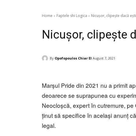
Home
Faptele shi Logica
Nicușor, clipește dacă ești 
Nicușor, clipește d
By
Opofopoulos Chiar El
August 7, 2021
Marșul Pride din 2021 nu a primit ap
deoarece se suprapunea cu experime
Neocloșcă, expert în cutremure, pe 
ținut să specifice în același anunț c
legal.