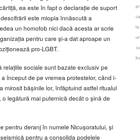
ârtiță, ea este în fapt o declarație de suport
pr
descifrării este miopia înnăscută a
ca
 vedea un homofob nici dacă acesta ar scrie
la
rganizația pentru care și-a dat aproape un
ur
poziționează pro-LGBT.
cu
Ka
ă relațiile sociale sunt bazate exclusiv pe
 a început de pe vremea protestelor, când i-
a mirosit bășinile lor, înfăptuind astfel ritualul
ă, o legătură mai puternică decât o șină de
pentru deranj în numele Nicușoratului, și
za seismică pentru a consolida podelele