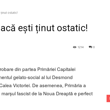
ținut ostatic!
acă ești ținut ostatic!
1214
0
robare din partea Primăriei Capitalei
ntul gelato-social al lui Desmond
Calea Victoriei. De asemenea, Primăria a
ă marșul fascist de la Noua Dreaptă e perfect