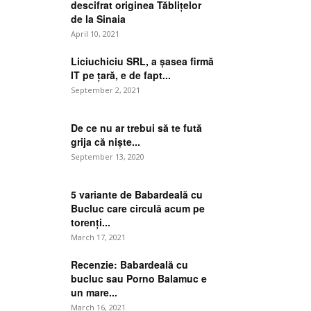
descifrat originea Tăblițelor
de la Sinaia
April 10, 2021
Liciuchiciu SRL, a șasea firmă
IT pe țară, e de fapt...
September 2, 2021
De ce nu ar trebui să te fută
grija că niște...
September 13, 2020
5 variante de Babardeală cu
Bucluc care circulă acum pe
torenți...
March 17, 2021
Recenzie: Babardeală cu
bucluc sau Porno Balamuc e
un mare...
March 16, 2021