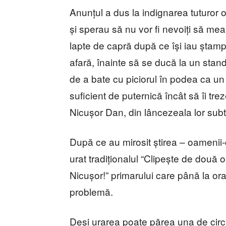
Anunțul a dus la indignarea tuturor 
și sperau să nu vor fi nevoiți să me
lapte de capră după ce își iau ștamp
afară, înainte să se ducă la un sta
de a bate cu piciorul în podea ca un 
suficient de puternică încât să îi tre
Nicușor Dan, din lâncezeala lor sub
După ce au mirosit știrea – oamenii-câr
urat tradiționalul “Clipește de două o
Nicușor!” primarului care până la ora
problemă.
Deși urarea poate părea una de circ