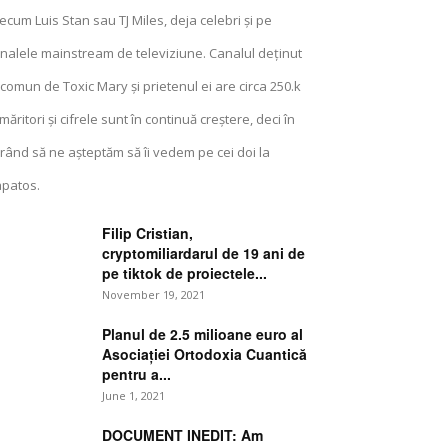
ecum Luis Stan sau TJ Miles, deja celebri și pe
nalele mainstream de televiziune. Canalul deținut
 comun de Toxic Mary și prietenul ei are circa 250.k
măritori și cifrele sunt în continuă creștere, deci în
rând să ne așteptăm să îi vedem pe cei doi la
patos.
Filip Cristian,
cryptomiliardarul de 19 ani de
pe tiktok de proiectele...
November 19, 2021
Planul de 2.5 milioane euro al
Asociației Ortodoxia Cuantică
pentru a...
June 1, 2021
DOCUMENT INEDIT: Am