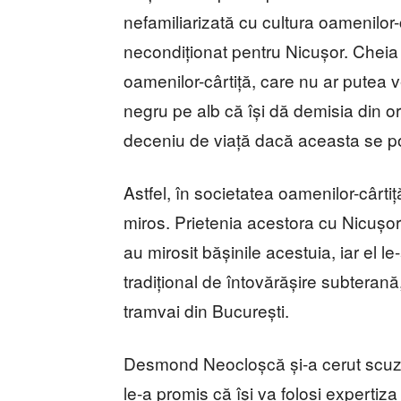
nefamiliarizată cu cultura oamenilor-c
necondiționat pentru Nicușor. Cheia 
oamenilor-cârtiță, care nu ar putea
negru pe alb că își dă demisia din o
deceniu de viață dacă aceasta se 
Astfel, în societatea oamenilor-cârtiț
miros. Prietenia acestora cu Nicușor
au mirosit bășinile acestuia, iar el le-
tradițional de întovărășire subteran
tramvai din București.
Desmond Neocloșcă și-a cerut scuze 
le-a promis că își va folosi experti