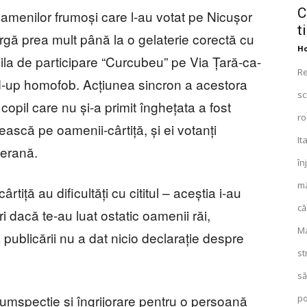
C
oamenilor frumoși care l-au votat pe Nicușor
t
argă prea mult până la o gelaterie corectă cu
Ho
ila de participare “Curcubeu” pe Via Țară-ca-
Re
nd-up homofob. Acțiunea sincron a acestora
sc
copil care nu și-a primit înghețata a fost
ro
zească pe oamenii-cârtiță, și ei votanți
It
terană.
în
mâ
tiță au dificultăți cu cititul – aceștia i-au
că
ri dacă te-au luat ostatic oamenii răi,
Ma
 publicării nu a dat nicio declarație despre
st
să
umspecție și îngrijorare pentru o persoană
po