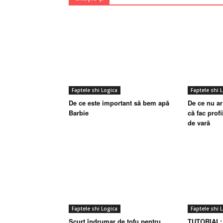
Faptele shi Logica
Faptele shi 
De ce este important să bem apă
De ce nu ar
Barbie
că fac prof
de vară
Faptele shi Logica
Faptele shi 
Scurt îndrumar de tofu pentru
TUTORIAL: 