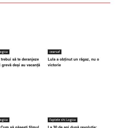
Logica
cearsaf
 trebui să te deranjeze
Lula a obținut un răgaz, nu o
ii grevă deși au vacanță
victorie
Logica
Faptele shi Logica
Cum să găsești filmul
La 30 de ani după revoluție: