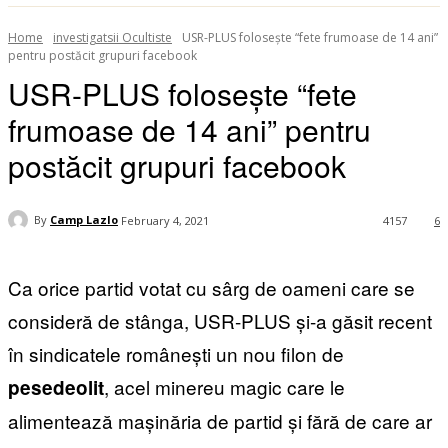
Home
investigatsii Ocultiste
USR-PLUS folosește “fete frumoase de 14 ani”
pentru postăcit grupuri facebook
USR-PLUS folosește “fete
frumoase de 14 ani” pentru
postăcit grupuri facebook
By
Camp Lazlo
February 4, 2021
4157
6
Ca orice partid votat cu sârg de oameni care se
consideră de stânga, USR-PLUS și-a găsit recent
în sindicatele românești un nou filon de
, acel minereu magic care le
pesedeolit
alimentează mașinăria de partid și fără de care ar