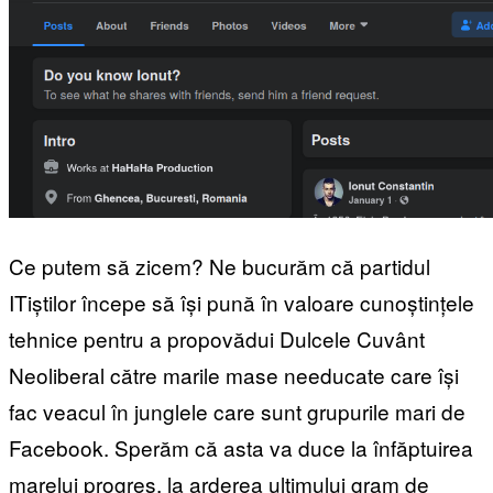
Ce putem să zicem? Ne bucurăm că partidul
ITiștilor începe să își pună în valoare cunoștințele
tehnice pentru a propovădui Dulcele Cuvânt
Neoliberal către marile mase needucate care își
fac veacul în junglele care sunt grupurile mari de
Facebook. Sperăm că asta va duce la înfăptuirea
marelui progres, la arderea ultimului gram de