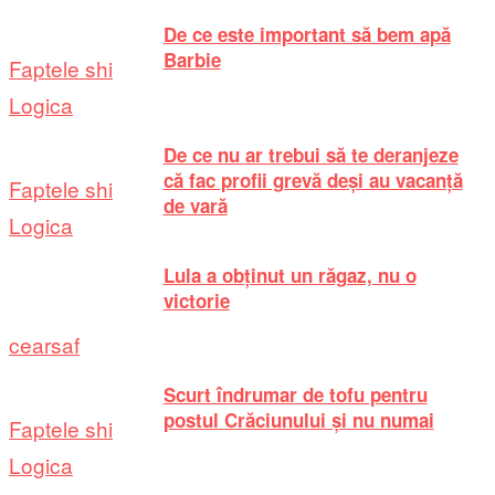
De ce este important să bem apă
Barbie
Faptele shi
Logica
De ce nu ar trebui să te deranjeze
că fac profii grevă deși au vacanță
Faptele shi
de vară
Logica
Lula a obținut un răgaz, nu o
victorie
cearsaf
Scurt îndrumar de tofu pentru
postul Crăciunului și nu numai
Faptele shi
Logica