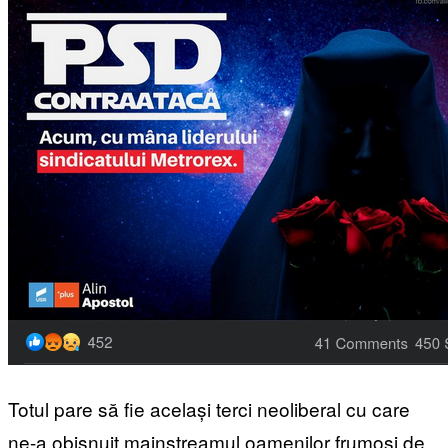
Totul pare să fie același terci neoliberal cu care
ne-a obișnuit mainstreamul oamenilor frumoși de