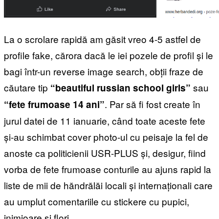
La o scrolare rapidă am găsit vreo 4-5 astfel de
profile fake, cărora dacă le iei pozele de profil și le
bagi într-un reverse image search, obții fraze de
căutare tip
sau
“beautiful russian school girls”
. Par să fi fost create în
“fete frumoase 14 ani”
jurul datei de 11 ianuarie, când toate aceste fete
și-au schimbat cover photo-ul cu peisaje la fel de
anoste ca politicienii USR-PLUS și, desigur, fiind
vorba de fete frumoase conturile au ajuns rapid la
liste de mii de hăndrălăi locali și internaționali care
au umplut comentariile cu stickere cu pupici,
inimioare și flori.