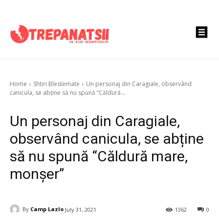
Home
Shtiri Blestemate
Un personaj din Caragiale, observând
canicula, se abține să nu spună “Căldură...
Un personaj din Caragiale,
observând canicula, se abține
să nu spună “Căldură mare,
monșer”
By
Camp Lazlo
July 31, 2021
1362
0