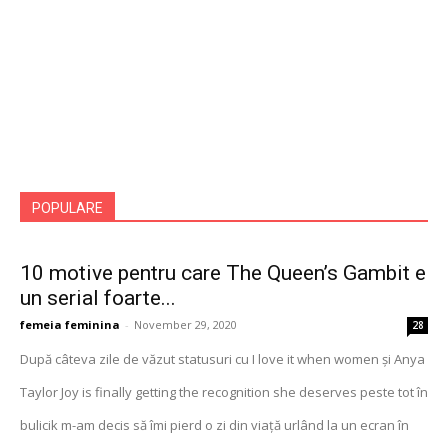
POPULARE
10 motive pentru care The Queen’s Gambit e
un serial foarte...
femeia feminina
-
November 29, 2020
28
După câteva zile de văzut statusuri cu I love it when women și Anya
Taylor Joy is finally getting the recognition she deserves peste tot în
bulicik m-am decis să îmi pierd o zi din viață urlând la un ecran în