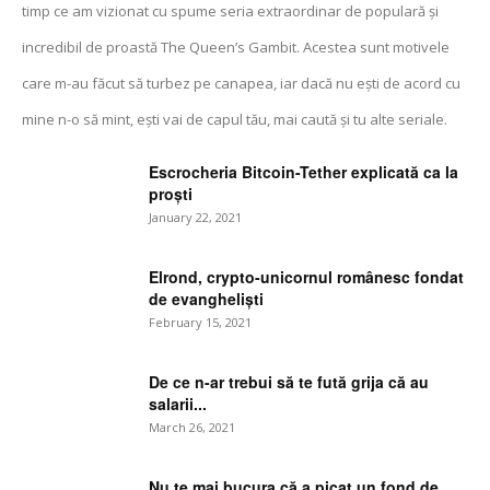
timp ce am vizionat cu spume seria extraordinar de populară și
incredibil de proastă The Queen’s Gambit. Acestea sunt motivele
care m-au făcut să turbez pe canapea, iar dacă nu ești de acord cu
mine n-o să mint, ești vai de capul tău, mai caută și tu alte seriale.
Escrocheria Bitcoin-Tether explicată ca la
proști
January 22, 2021
Elrond, crypto-unicornul românesc fondat
de evangheliști
February 15, 2021
De ce n-ar trebui să te fută grija că au
salarii...
March 26, 2021
Nu te mai bucura că a picat un fond de