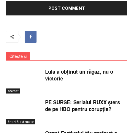
Citește și
Lula a obținut un răgaz, nu o
victorie
cearsaf
PE SURSE: Serialul RUXX șters
de pe HBO pentru corupție?
Shtiri Blestemate
Oops! Festivalul tău preferat a