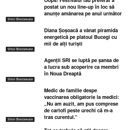
postat un nou line-up în loc să
anunțe amânarea pe anul următor
Shtiri Blestemate
Diana Șoșoacă a vânat piramida
energetică pe platoul Bucegi cu
mii de alți turiști
Shtiri Blestemate
Agenții SRI se luptă pe șansa de
a lucra sub acoperire ca membri
în Noua Dreaptă
Shtiri Blestemate
Medic de familie despe
vaccinarea obligatorie la medici:
„Nu am auzit, am pus comprese
de cartofi peste urechi că m-a
tras curentul.”
Shtiri Blestemate