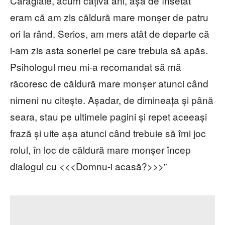
Caragiale, acum câțiva ani, așa de însetat
eram că am zis căldură mare monșer de patru
ori la rând. Serios, am mers atât de departe că
i-am zis asta soneriei pe care trebuia să apăs.
Psihologul meu mi-a recomandat să mă
răcoresc de căldură mare monșer atunci când
nimeni nu citește. Așadar, de dimineața și până
seara, stau pe ultimele pagini și repet aceeași
frază și uite așa atunci când trebuie să îmi joc
rolul, în loc de căldură mare monșer încep
dialogul cu <<<Domnu-i acasă?>>>”