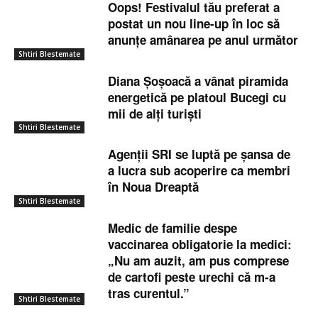
Oops! Festivalul tău preferat a
postat un nou line-up în loc să
anunțe amânarea pe anul următor
Shtiri Blestemate
Diana Șoșoacă a vânat piramida
energetică pe platoul Bucegi cu
mii de alți turiști
Shtiri Blestemate
Agenții SRI se luptă pe șansa de
a lucra sub acoperire ca membri
în Noua Dreaptă
Shtiri Blestemate
Medic de familie despe
vaccinarea obligatorie la medici:
„Nu am auzit, am pus comprese
de cartofi peste urechi că m-a
tras curentul.”
Shtiri Blestemate