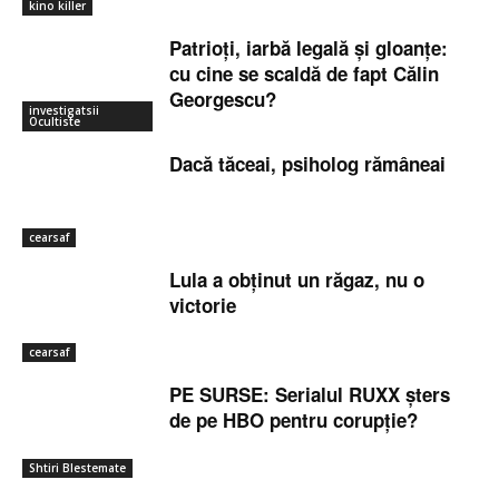
kino killer
Patrioți, iarbă legală și gloanțe:
cu cine se scaldă de fapt Călin
Georgescu?
investigatsii
Ocultiste
Dacă tăceai, psiholog rămâneai
cearsaf
Lula a obținut un răgaz, nu o
victorie
cearsaf
PE SURSE: Serialul RUXX șters
de pe HBO pentru corupție?
Shtiri Blestemate