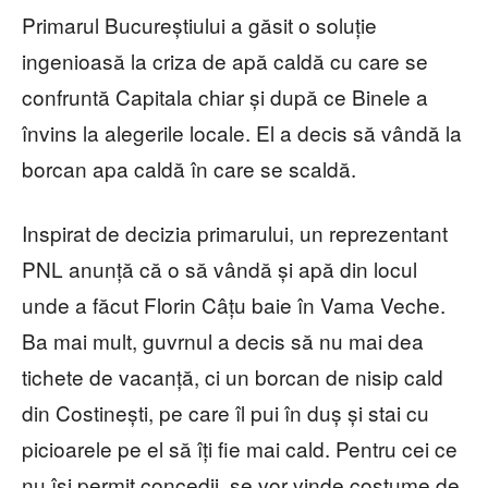
Primarul Bucureștiului a găsit o soluție
ingenioasă la criza de apă caldă cu care se
confruntă Capitala chiar și după ce Binele a
învins la alegerile locale. El a decis să vândă la
borcan apa caldă în care se scaldă.
Inspirat de decizia primarului, un reprezentant
PNL anunță că o să vândă și apă din locul
unde a făcut Florin Câțu baie în Vama Veche.
Ba mai mult, guvrnul a decis să nu mai dea
tichete de vacanță, ci un borcan de nisip cald
din Costinești, pe care îl pui în duș și stai cu
picioarele pe el să îți fie mai cald. Pentru cei ce
nu își permit concedii, se vor vinde costume de