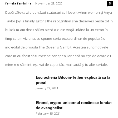
femeia feminina
-
November 29, 2020
28
După câteva zile de văzut statusuri cu I love it when women și Anya
Taylor Joy is finally getting the recognition she deserves peste tot în
bulicik m-am decis să îmi pierd o zi din viață urlând la un ecran în
timp ce am vizionat cu spume seria extraordinar de populară și
incredibil de proastă The Queen’s Gambit. Acestea sunt motivele
care m-au făcut să turbez pe canapea, iar dacă nu ești de acord cu
mine n-o să mint, ești vai de capul tău, mai caută și tu alte seriale.
Escrocheria Bitcoin-Tether explicată ca la
proști
January 22, 2021
Elrond, crypto-unicornul românesc fondat
de evangheliști
February 15, 2021