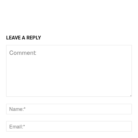
LEAVE A REPLY
Comment:
N
Em