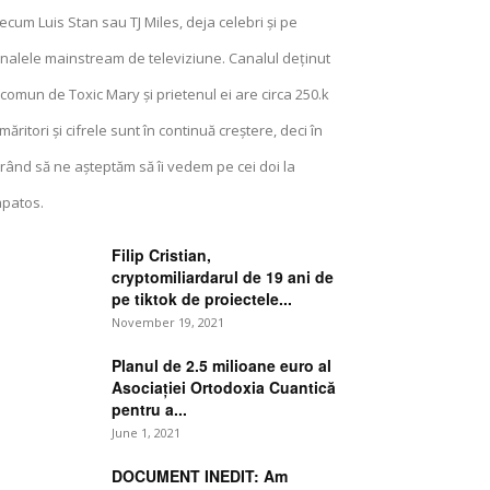
ecum Luis Stan sau TJ Miles, deja celebri și pe
nalele mainstream de televiziune. Canalul deținut
 comun de Toxic Mary și prietenul ei are circa 250.k
măritori și cifrele sunt în continuă creștere, deci în
rând să ne așteptăm să îi vedem pe cei doi la
patos.
Filip Cristian,
cryptomiliardarul de 19 ani de
pe tiktok de proiectele...
November 19, 2021
Planul de 2.5 milioane euro al
Asociației Ortodoxia Cuantică
pentru a...
June 1, 2021
DOCUMENT INEDIT: Am