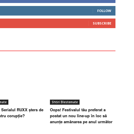
FOLLOW
SUBSCRIBE
emate
Shtiri Blestemate
Serialul RUXX șters de
Oops! Festivalul tău preferat a
tru corupție?
postat un nou line-up în loc să
anunțe amânarea pe anul următor