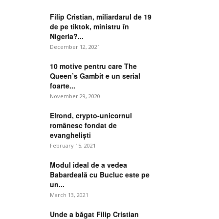
Filip Cristian, miliardarul de 19
de pe tiktok, ministru în
Nigeria?...
December 12, 2021
10 motive pentru care The
Queen’s Gambit e un serial
foarte...
November 29, 2020
Elrond, crypto-unicornul
românesc fondat de
evangheliști
February 15, 2021
Modul ideal de a vedea
Babardeală cu Bucluc este pe
un...
March 13, 2021
Unde a băgat Filip Cristian