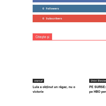
0
Followers
0
Subscribers
Citește și
cearsaf
Shtiri Blest
Lula a obținut un răgaz, nu o
PE SURSE: 
victorie
pe HBO pen