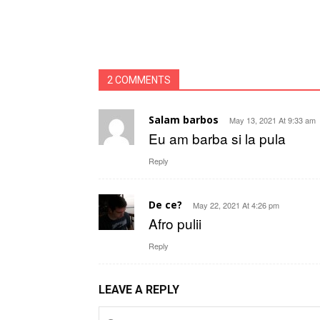
2 COMMENTS
Salam barbos
May 13, 2021 At 9:33 am
Eu am barba si la pula
Reply
De ce?
May 22, 2021 At 4:26 pm
Afro pulii
Reply
LEAVE A REPLY