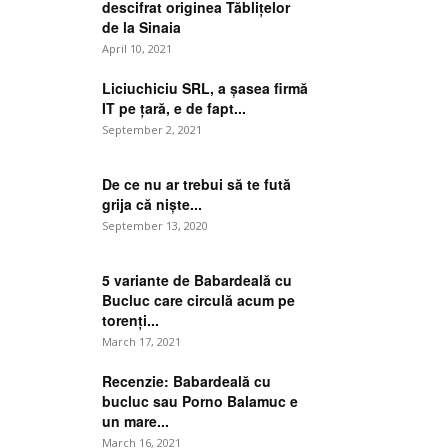
descifrat originea Tăblițelor
de la Sinaia
April 10, 2021
Liciuchiciu SRL, a șasea firmă
IT pe țară, e de fapt...
September 2, 2021
De ce nu ar trebui să te fută
grija că niște...
September 13, 2020
5 variante de Babardeală cu
Bucluc care circulă acum pe
torenți...
March 17, 2021
Recenzie: Babardeală cu
bucluc sau Porno Balamuc e
un mare...
March 16, 2021