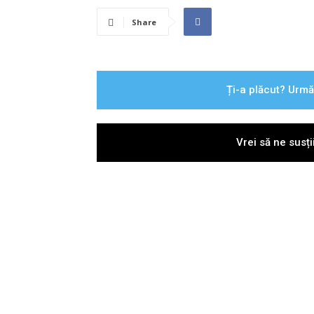
Share
Ți-a plăcut? Urmă
Vrei să ne susț