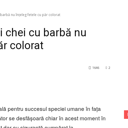
barbă nu înțeleg fetele cu păr colorat
 chei cu barbă nu
ăr colorat
1646
2
ală pentru succesul speciei umane în fața
uțător se desfășoară chiar în acest moment în
at dar cu siguranță cumpărat la