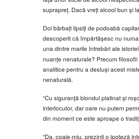
suprapreț. Dacă vreți alcool bun și l
Doi bărbați lipsiți de podoabă capil
descoperit că împărtășesc nu numai s
una dintre marile întrebări ale istori
nuanțe nenaturale? Precum filosofii g
analitice pentru a desluși acest mist
nenaturală.
“Cu siguranță blondul platinat și roș
interlocutor, dar oare nu putem permi
din moment ce este aproape o tradiție
“Da, coaie-miu, prezinți o ipoteză i