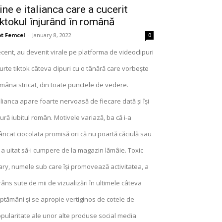
ine e italianca care a cucerit
iktokul înjurând în română
t Femcel
-
January 8, 2022
0
cent, au devenit virale pe platforma de videoclipuri
urte tiktok câteva clipuri cu o tânără care vorbește
mâna stricat, din toate punctele de vedere.
alianca apare foarte nervoasă de fiecare dată și își
jură iubitul român. Motivele variază, ba că i-a
ncat ciocolata promisă ori că nu poartă căciulă sau
 a uitat să-i cumpere de la magazin lămâie. Toxic
ry, numele sub care își promovează activitatea, a
râns sute de mii de vizualizări în ultimele câteva
ptămâni și se apropie vertiginos de cotele de
pularitate ale unor alte produse social media