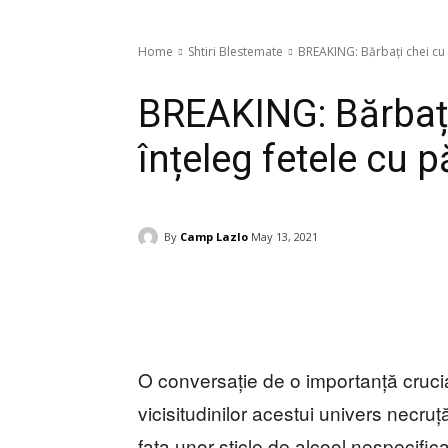
Home
Shtiri Blestemate
BREAKING: Bărbați chei cu 
BREAKING: Bărbați
înțeleg fetele cu p
By
Camp Lazlo
May 13, 2021
O conversație de o importanță cruci
vicisitudinilor acestui univers necr
fața unor sticle de alcool nespecific