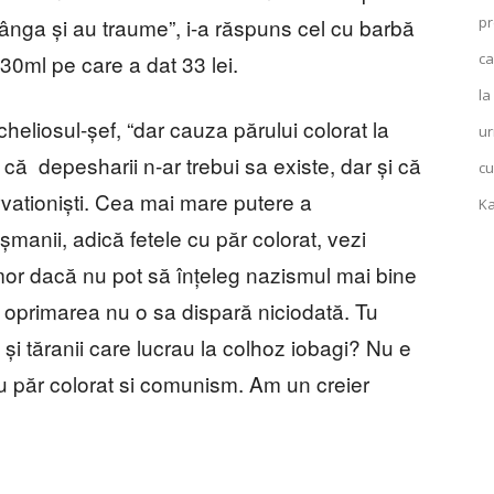
pr
ânga și au traume”, i-a răspuns cel cu barbă
ca
30ml pe care a dat 33 lei.
la
 cheliosul-șef, “dar cauza părului colorat la
ur
 că depesharii n-ar trebui sa existe, dar și că
cu
vationiști. Cea mai mare putere a
Ka
șmanii, adică fetele cu păr colorat, vezi
mor dacă nu pot să înțeleg nazismul mai bine
, oprimarea nu o sa dispară niciodată. Tu
 și tăranii care lucrau la colhoz iobagi? Nu e
cu păr colorat si comunism. Am un creier