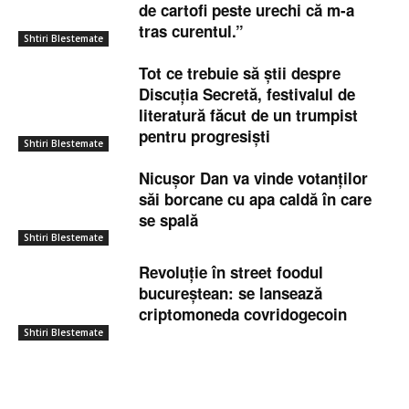
de cartofi peste urechi că m-a
tras curentul.”
Shtiri Blestemate
Tot ce trebuie să știi despre
Discuția Secretă, festivalul de
literatură făcut de un trumpist
pentru progresiști
Shtiri Blestemate
Nicușor Dan va vinde votanților
săi borcane cu apa caldă în care
se spală
Shtiri Blestemate
Revoluție în street foodul
bucureștean: se lansează
criptomoneda covridogecoin
Shtiri Blestemate