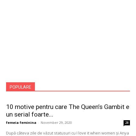
POPULARE
10 motive pentru care The Queen’s Gambit e
un serial foarte...
femeia feminina
-
November 29, 2020
28
După câteva zile de văzut statusuri cu I love it when women și Anya