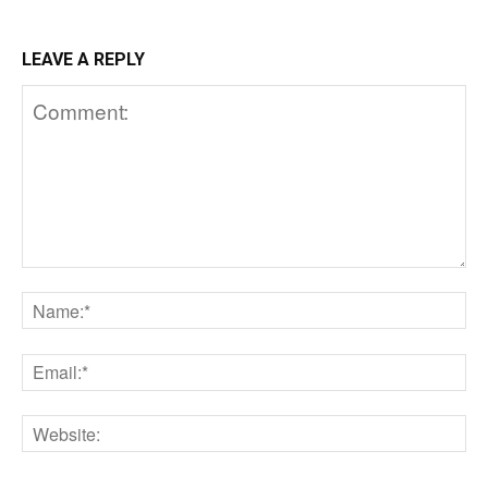
LEAVE A REPLY
Comment:
N
Em
We