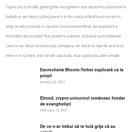
Taylor Joy is finally getting the recognition she deserves peste tot în
bulicik m-am decis să îmi pierd o zi din viață urlând la un ecran în
timp ce am vizionat cu spume seria extraordinar de populară și
incredibil de proastă The Queen’s Gambit. Acestea sunt motivele
care m-au făcut să turbez pe canapea, iar dacă nu ești de acord cu
mine n-o să mint, ești vai de capul tău, mai caută și tu alte seriale.
Escrocheria Bitcoin-Tether explicată ca la
proști
January 22, 2021
Elrond, crypto-unicornul românesc fondat
de evangheliști
February 15, 2021
De ce n-ar trebui să te fută grija că au
salarii...