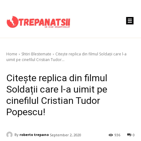
Home
Shtiri Blestemate
Citește replica din filmul Soldații care l-a
uimit pe cinefilul Cristian Tudor...
Citește replica din filmul
Soldații care l-a uimit pe
cinefilul Cristian Tudor
Popescu!
By
roberto trepano
September 2, 2020
936
0