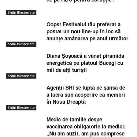
Shtiri Blestemate
Oops! Festivalul tău preferat a
postat un nou line-up în loc să
anunțe amânarea pe anul următor
Shtiri Blestemate
Diana Șoșoacă a vânat piramida
energetică pe platoul Bucegi cu
mii de alți turiști
Shtiri Blestemate
Agenții SRI se luptă pe șansa de
a lucra sub acoperire ca membri
în Noua Dreaptă
Shtiri Blestemate
Medic de familie despe
vaccinarea obligatorie la medici:
„Nu am auzit, am pus comprese