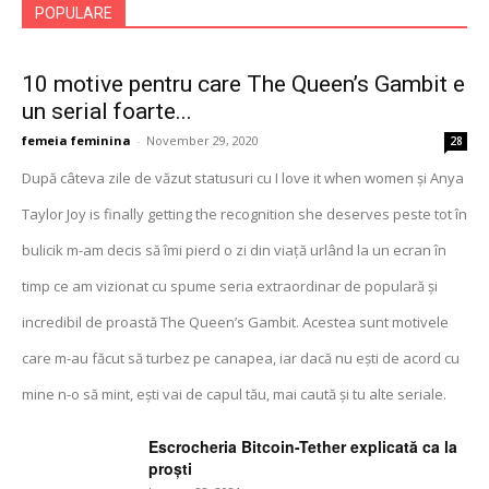
POPULARE
10 motive pentru care The Queen’s Gambit e
un serial foarte...
femeia feminina
-
November 29, 2020
28
După câteva zile de văzut statusuri cu I love it when women și Anya
Taylor Joy is finally getting the recognition she deserves peste tot în
bulicik m-am decis să îmi pierd o zi din viață urlând la un ecran în
timp ce am vizionat cu spume seria extraordinar de populară și
incredibil de proastă The Queen’s Gambit. Acestea sunt motivele
care m-au făcut să turbez pe canapea, iar dacă nu ești de acord cu
mine n-o să mint, ești vai de capul tău, mai caută și tu alte seriale.
Escrocheria Bitcoin-Tether explicată ca la
proști