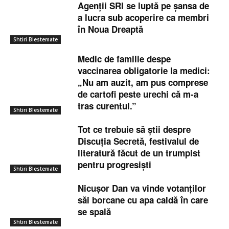
Agenții SRI se luptă pe șansa de
a lucra sub acoperire ca membri
în Noua Dreaptă
Shtiri Blestemate
Medic de familie despe
vaccinarea obligatorie la medici:
„Nu am auzit, am pus comprese
de cartofi peste urechi că m-a
tras curentul.”
Shtiri Blestemate
Tot ce trebuie să știi despre
Discuția Secretă, festivalul de
literatură făcut de un trumpist
pentru progresiști
Shtiri Blestemate
Nicușor Dan va vinde votanților
săi borcane cu apa caldă în care
se spală
Shtiri Blestemate