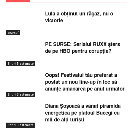
Lula a obținut un răgaz, nu o
victorie
cearsaf
PE SURSE: Serialul RUXX șters
de pe HBO pentru corupție?
Shtiri Blestemate
Oops! Festivalul tău preferat a
postat un nou line-up în loc să
anunțe amânarea pe anul următor
Shtiri Blestemate
Diana Șoșoacă a vânat piramida
energetică pe platoul Bucegi cu
mii de alți turiști
Shtiri Blestemate