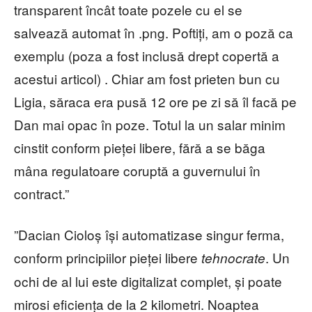
transparent încât toate pozele cu el se
salvează automat în .png. Poftiți, am o poză ca
exemplu (poza a fost inclusă drept copertă a
acestui articol) . Chiar am fost prieten bun cu
Ligia, săraca era pusă 12 ore pe zi să îl facă pe
Dan mai opac în poze. Totul la un salar minim
cinstit conform pieței libere, fără a se băga
mâna regulatoare coruptă a guvernului în
contract.”
”Dacian Cioloș își automatizase singur ferma,
conform principiilor pieței libere
. Un
tehnocrate
ochi de al lui este digitalizat complet, și poate
mirosi eficiența de la 2 kilometri. Noaptea