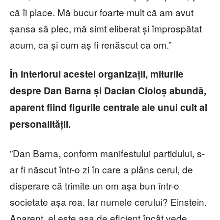
că îi place. Mă bucur foarte mult că am avut
șansa să plec, mă simt eliberat și împrospătat
acum, ca și cum aș fi renăscut ca om.”
În interiorul acestei organizații, miturile
despre Dan Barna și Dacian Cioloș abundă,
aparent fiind figurile centrale ale unui cult al
personalității.
”Dan Barna, conform manifestului partidului, s-
ar fi născut într-o zi în care a plâns cerul, de
disperare că trimite un om așa bun într-o
societate așa rea. Iar numele cerului? Einstein.
Aparent, el este așa de eficient încât vede