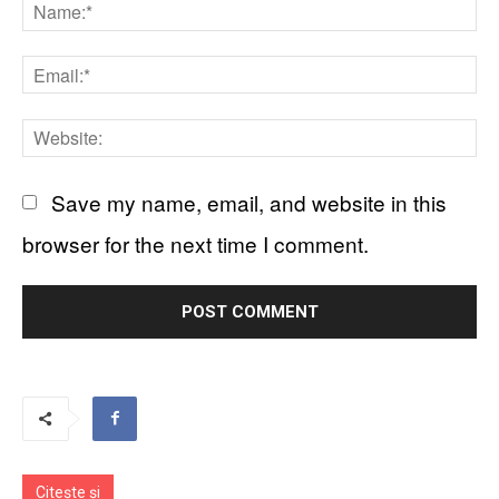
N
Em
We
Save my name, email, and website in this
browser for the next time I comment.
Citește și