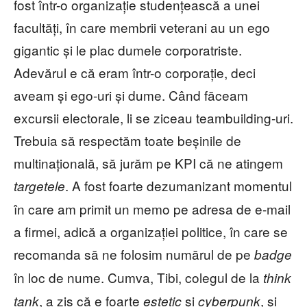
fost într-o organizație studențească a unei
facultăți, în care membrii veterani au un ego
gigantic și le plac dumele corporatriste.
Adevărul e că eram într-o corporație, deci
aveam și ego-uri și dume. Când făceam
excursii electorale, li se ziceau teambuilding-uri.
Trebuia să respectăm toate beșinile de
multinațională, să jurăm pe KPI că ne atingem
. A fost foarte dezumanizant momentul
targetele
în care am primit un memo pe adresa de e-mail
a firmei, adică a organizației politice, în care se
recomanda să ne folosim numărul de pe
badge
în loc de nume. Cumva, Tibi, colegul de la
think
, a zis că e foarte
și
, și
tank
estetic
cyberpunk