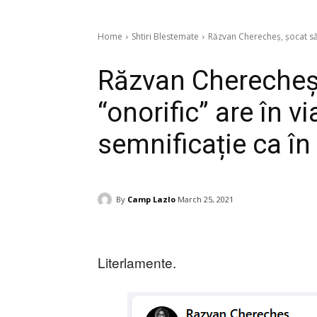
Home
Shtiri Blestemate
Răzvan Cherecheș, șocat să a
Răzvan Cherecheș,
“onorific” are în v
semnificație ca î
By
Camp Lazlo
March 25, 2021
Literlamente.