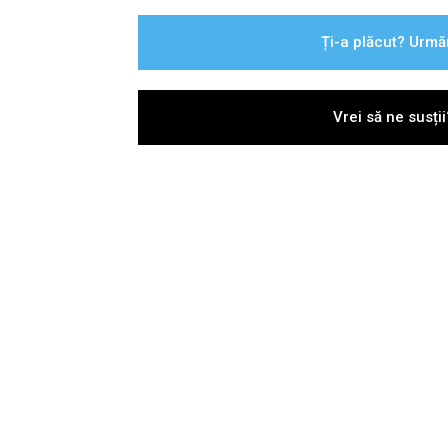
Ți-a plăcut? Urmă
Vrei să ne susți