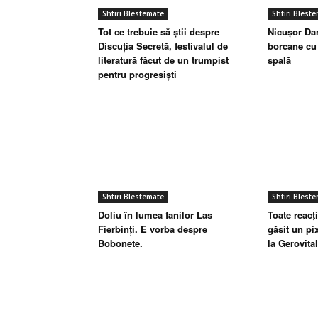
Shtiri Blestemate
Shtiri Blest
Tot ce trebuie să știi despre
Nicușor Dan
Discuția Secretă, festivalul de
borcane cu 
literatură făcut de un trumpist
spală
pentru progresiști
Shtiri Blestemate
Shtiri Blest
Doliu în lumea fanilor Las
Toate reacț
Fierbinți. E vorba despre
găsit un pi
Bobonete.
la Gerovital