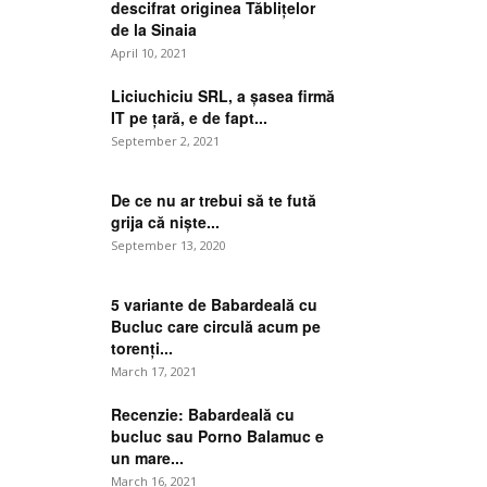
descifrat originea Tăblițelor
de la Sinaia
April 10, 2021
Liciuchiciu SRL, a șasea firmă
IT pe țară, e de fapt...
September 2, 2021
De ce nu ar trebui să te fută
grija că niște...
September 13, 2020
e:
5 variante de Babardeală cu
Bucluc care circulă acum pe
torenți...
March 17, 2021
Recenzie: Babardeală cu
bucluc sau Porno Balamuc e
un mare...
March 16, 2021