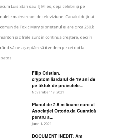
ecum Luis Stan sau TJ Miles, deja celebri și pe
nalele mainstream de televiziune. Canalul deținut
 comun de Toxic Mary și prietenul ei are circa 250.k
măritori și cifrele sunt în continuă creștere, deci în
rând să ne așteptăm să îi vedem pe cei doi la
patos.
Filip Cristian,
cryptomiliardarul de 19 ani de
pe tiktok de proiectele...
November 19, 2021
Planul de 2.5 milioane euro al
Asociației Ortodoxia Cuantică
pentru a...
June 1, 2021
DOCUMENT INEDIT: Am