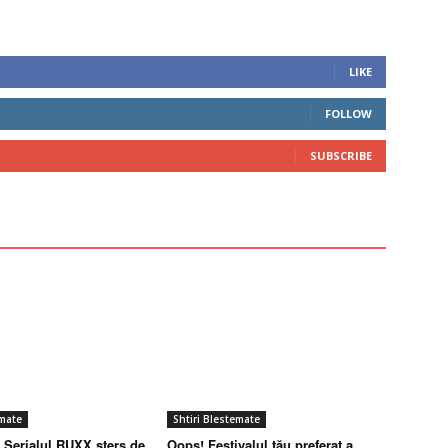
LIKE
FOLLOW
SUBSCRIBE
emate
Shtiri Blestemate
Serialul RUXX șters de
Oops! Festivalul tău preferat a