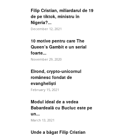
Filip Cristian, miliardarul de 19
de pe tiktok, ministru în
Nigeria?...
December 12, 2021
10 motive pentru care The
Queen’s Gambit e un serial
foarte...
November 29, 2020
Elrond, crypto-unicornul
românesc fondat de
evangheliști
February 15, 2021
Modul ideal de a vedea
Babardeală cu Bucluc este pe
un...
March 13, 2021
Unde a băgat Filip Cristian