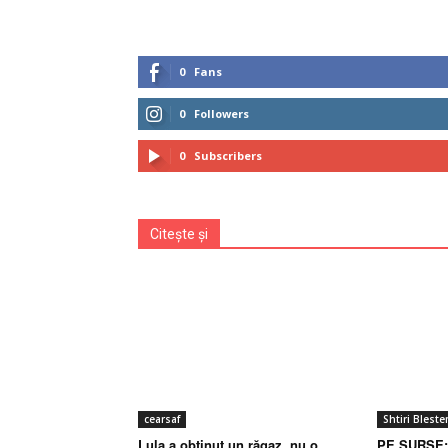
0
Fans
0
Followers
0
Subscribers
Citește și
cearsaf
Shtiri Blest
Lula a obținut un răgaz, nu o
PE SURSE: 