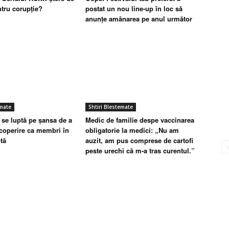
tru corupție?
postat un nou line-up în loc să
anunțe amânarea pe anul următor
emate
Shtiri Blestemate
 se luptă pe șansa de a
Medic de familie despe vaccinarea
coperire ca membri în
obligatorie la medici: „Nu am
tă
auzit, am pus comprese de cartofi
peste urechi că m-a tras curentul.”