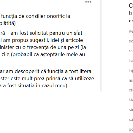
C
t
Ho
Re
sc
ro
It
în
mâ
că
Ma
st
să
po