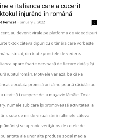
ine e italianca care a cucerit
iktokul înjurând în română
t Femcel
-
January 8, 2022
0
cent, au devenit virale pe platforma de videoclipuri
urte tiktok câteva clipuri cu o tânără care vorbește
mâna stricat, din toate punctele de vedere.
alianca apare foarte nervoasă de fiecare dată și își
jură iubitul român. Motivele variază, ba că i-a
ncat ciocolata promisă ori că nu poartă căciulă sau
 a uitat să-i cumpere de la magazin lămâie. Toxic
ry, numele sub care își promovează activitatea, a
râns sute de mii de vizualizări în ultimele câteva
ptămâni și se apropie vertiginos de cotele de
pularitate ale unor alte produse social media