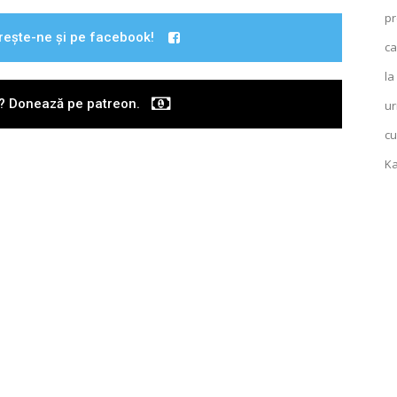
pr
rește-ne și pe facebook!
ca
la
i? Donează pe patreon.
ur
cu
Ka