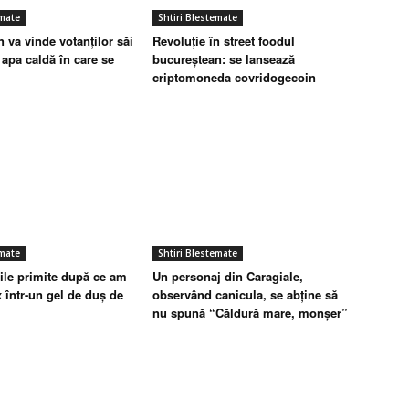
emate
Shtiri Blestemate
 va vinde votanților săi
Revoluție în street foodul
apa caldă în care se
bucureștean: se lansează
criptomoneda covridogecoin
emate
Shtiri Blestemate
iile primite după ce am
Un personaj din Caragiale,
x într-un gel de duș de
observând canicula, se abține să
nu spună “Căldură mare, monșer”