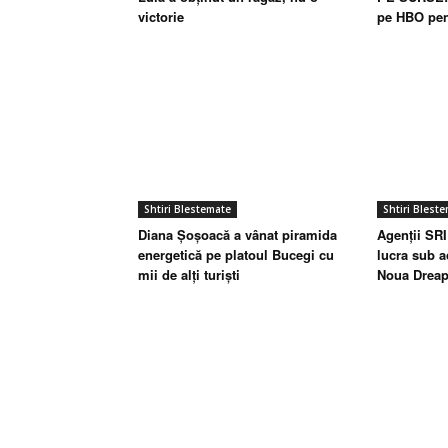
victorie
pe HBO pen
Shtiri Blestemate
Shtiri Blest
Diana Șoșoacă a vânat piramida
Agenții SRI
energetică pe platoul Bucegi cu
lucra sub a
mii de alți turiști
Noua Dreap