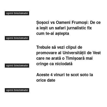
opinii blestemate
Șoșoci vs Oameni Frumoși: De ce
a ieșit un safari jurnalistic fix
cum te-ai aștepta
opinii blestemate
Trebuie să vezi clipul de
promovare al Universității de Vest
care ne arată o Timișoară mai
cringe ca niciodată
opinii blestemate
Aceste 4 vinuri te scot soto la
orice date
opinii blestemate