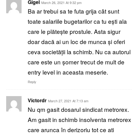
Gigel
March 26, 2021 At 9:32 pm
Ba ar trebui sa te futa grija cât sunt
toate salariile bugetarilor ca tu ești ala
care le plătește prostule. Asta sigur
doar dacă ai un loc de munca și oferi
ceva societății la schimb. Nu ca autorul
care este un șomer trecut de mult de
entry level in aceasta meserie.
Reply
Victordr
March 27, 2021 At 7:13 am
Nu qm gasit dosarul sindicat metrorex.
Am gasit in schimb insolventa metrorex
care arunca în derizoriu tot ce ati