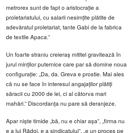
metrorex sunt de fapt o aristocrație a
proletariatului, cu salarii nesimțite plătite de
adevăratul proletariat, tante Gabi de la fabrica
de textile Apaca.”
Un foarte straniu creieraș mititel gravitează în
jurul minților puternice care par să domine noua
configurație: „Da, da. Greva e prostie. Mai ales
că nu se face în interesul angajaților plătiți
săracii cu 2000 de lei, ci al câtorva mari
mahări.” Discordanța nu pare să deranjeze.
Apar niște timide „bă, nu e chiar așa”, „firma nu
e a lui Rădoi, e a sindicatului”, „e un proces pe