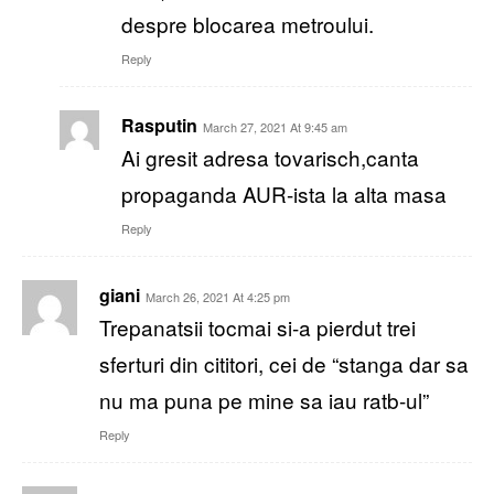
despre blocarea metroului.
Reply
Rasputin
March 27, 2021 At 9:45 am
Ai gresit adresa tovarisch,canta
propaganda AUR-ista la alta masa
Reply
giani
March 26, 2021 At 4:25 pm
Trepanatsii tocmai si-a pierdut trei
sferturi din cititori, cei de “stanga dar sa
nu ma puna pe mine sa iau ratb-ul”
Reply