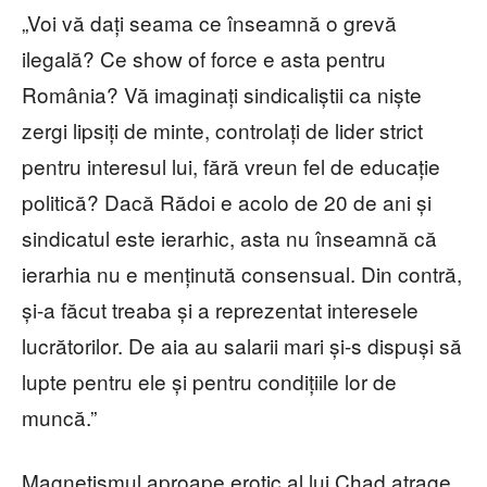
„Voi vă dați seama ce înseamnă o grevă
ilegală? Ce show of force e asta pentru
România? Vă imaginați sindicaliștii ca niște
zergi lipsiți de minte, controlați de lider strict
pentru interesul lui, fără vreun fel de educație
politică? Dacă Rădoi e acolo de 20 de ani și
sindicatul este ierarhic, asta nu înseamnă că
ierarhia nu e menținută consensual. Din contră,
și-a făcut treaba și a reprezentat interesele
lucrătorilor. De aia au salarii mari și-s dispuși să
lupte pentru ele și pentru condițiile lor de
muncă.”
Magnetismul aproape erotic al lui Chad atrage