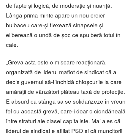
de fapte și logică, de moderație și nuanță.
Lângă prima minte apare un nou creier
bulbaceu care-și flexează sinapsele și
eliberează o undă de șoc ce spulberă totul în
cale.
„Greva asta este o mișcare reacționară,
organizată de liderul mafiot de sindicat că a
decis guvernul să-i închidă chioșcurile la care
amărâții de vânzători plăteau taxă de protecție.
E absurd ca stânga să se solidarizeze în vreun
fel cu această grevă, care-i doar o ciondăneală
între straturi ale clasei capitaliste. Mai ales că
liderul de sindicat e afiliat PSD și că muncitorii