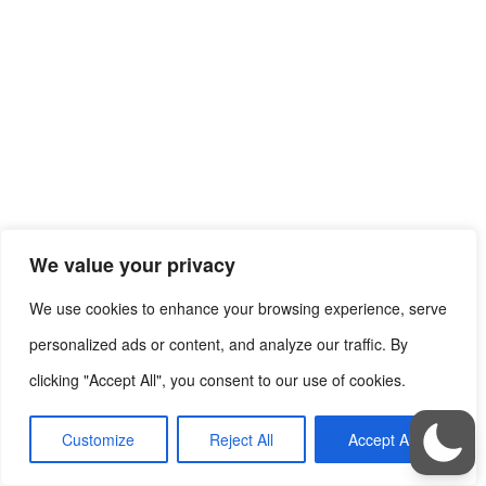
We value your privacy
We use cookies to enhance your browsing experience, serve
POPULARE
personalized ads or content, and analyze our traffic. By
clicking "Accept All", you consent to our use of cookies.
10 motive pentru care The Queen’s Gambit e
un serial foarte...
Customize
Reject All
Accept All
femeia feminina
-
November 29, 2020
28