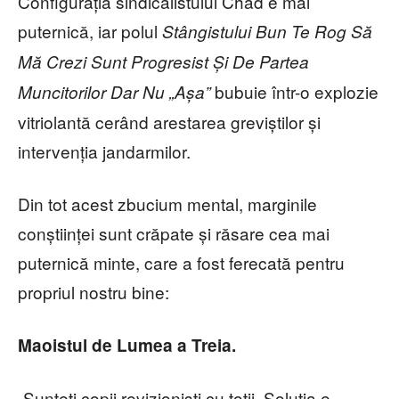
Configurația sindicalistului Chad e mai
puternică, iar polul
Stângistului Bun Te Rog Să
Mă Crezi Sunt Progresist Și De Partea
bubuie într-o explozie
Muncitorilor Dar Nu „Așa”
vitriolantă cerând arestarea greviștilor și
intervenția jandarmilor.
Din tot acest zbucium mental, marginile
conștiinței sunt crăpate și răsare cea mai
puternică minte, care a fost ferecată pentru
propriul nostru bine:
Maoistul de Lumea a Treia.
„Sunteți copii revizioniști cu toții. Solutia e