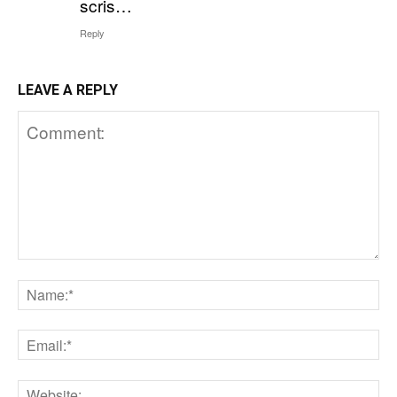
scris…
Reply
LEAVE A REPLY
Comment:
N
Em
We