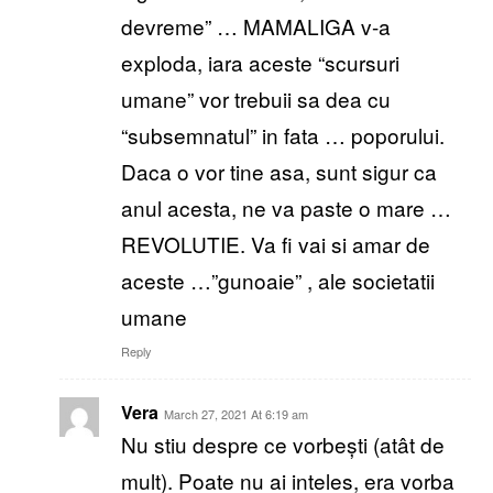
devreme” … MAMALIGA v-a
exploda, iara aceste “scursuri
umane” vor trebuii sa dea cu
“subsemnatul” in fata … poporului.
Daca o vor tine asa, sunt sigur ca
anul acesta, ne va paste o mare …
REVOLUTIE. Va fi vai si amar de
aceste …”gunoaie” , ale societatii
umane
Reply
Vera
March 27, 2021 At 6:19 am
Nu stiu despre ce vorbești (atât de
mult). Poate nu ai inteles, era vorba