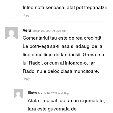
Intr-o nota serioasa: atat pot trepanatzii
Reply
Vera
March 26, 2021 At 2:24 pm
Comentariul tau este de rea credință.
Le potrivești sa-ti iasa si adaugi de la
tine o multime de fandacsii. Greva e a
lui Radoi, oricum ai intoarce-o. Iar
Radoi nu e deloc clasă muncitoare.
Reply
Iliuta
March 26, 2021 At 4:16 pm
Atata timp cat, de un an si jumatate,
tara este guvernata de