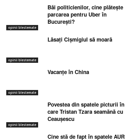
Băi politicienilor, cine plătește
parcarea pentru Uber în
București?
opinii blestemate
Lăsați Cișmigiul să moară
opinii blestemate
Vacanțe în China
opinii blestemate
Povestea din spatele picturii în
care Tristan Tzara seamănă cu
Ceaușescu
opinii blestemate
Cine stă de fapt în spatele AUR