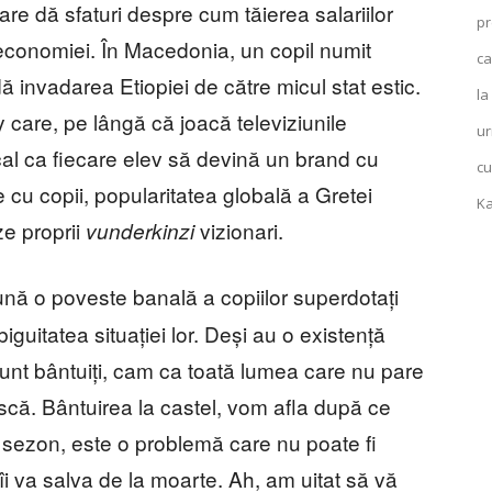
e dă sfaturi despre cum tăierea salariilor
pr
a economiei. În Macedonia, un copil numit
ca
invadarea Etiopiei de către micul stat estic.
la
y care, pe lângă că joacă televiziunile
ur
l ca fiecare elev să devină un brand cu
cu
 cu copii, popularitatea globală a Gretei
Ka
ze proprii
vizionari.
vunderkinzi
nă o poveste banală a copiilor superdotați
guitatea situației lor. Deși au o existență
 sunt bântuiți, cam ca toată lumea care nu pare
ască. Bântuirea la castel, vom afla după ce
sezon, este o problemă care nu poate fi
 îi va salva de la moarte. Ah, am uitat să vă