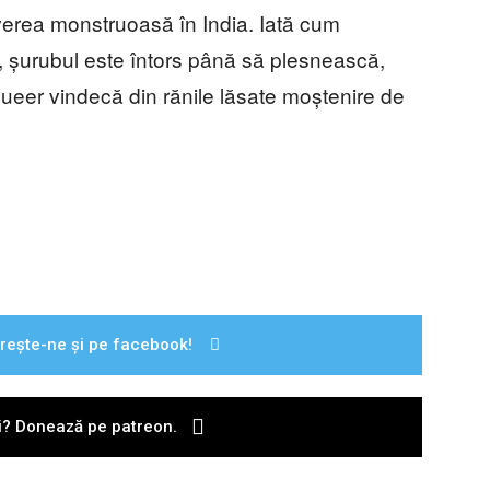
 averea monstruoasă în India. Iată cum
, șurubul este întors până să plesnească,
 queer vindecă din rănile lăsate moștenire de
rește-ne și pe facebook!
ii? Donează pe patreon.