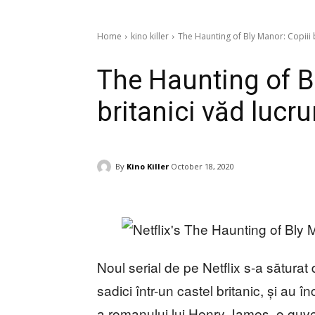
Home
kino killer
The Haunting of Bly Manor: Copiii b
The Haunting of B
britanici văd lucru
By
Kino Killer
October 18, 2020
Noul serial de pe Netflix s-a săturat
sadici într-un castel britanic, și au 
a romanului lui Henry James, o guv