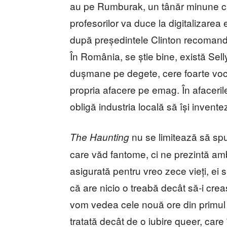
au pe Rumburak, un tânăr minune car
profesorilor va duce la digitalizare
după președintele Clinton recomandă 
În România, se știe bine, există Sell
dușmane pe degete, cere foarte voca
propria afacere pe emag. În afacerile
obligă industria locală să își invente
nu se limitează să spu
The Haunting
care văd fantome, ci ne prezintă ambi
asigurată pentru vreo zece vieți, ei
că are nicio o treabă decât să-i cre
vom vedea cele nouă ore din primul 
tratată decât de o iubire queer, care