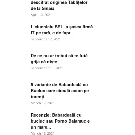
descifrat originea Tăblițelor
de la Sinaia
April 10, 2021
Liciuchiciu SRL, a șasea firmă
IT pe țară, e de fapt...
September 2, 2021
De ce nu ar trebui să te fută
grija că niște...
September 13, 2020
5 variante de Babardeală cu
Bucluc care circulă acum pe
torenți...
March 17, 2021
Recenzie: Babardeală cu
bucluc sau Porno Balamuc e
un mare...
March 16, 2021