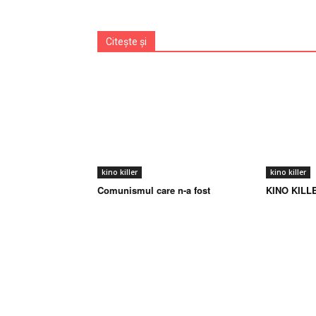
Citește și
kino killer
kino killer
Comunismul care n-a fost
KINO KILLE