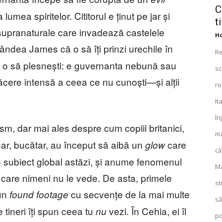
C
lumea spiritelor. Cititorul e ținut pe jar și
t
 supranaturale care invadează castelele
Ho
ndea James că o să îți prinzi urechile în
Re
ă o să plesnești: e guvernanta nebună sau
sc
lăcere intensă a ceea ce nu cunoști—și alții
ro
It
în
, dar mai ales despre cum copiii britanici,
mâ
nar, bucătar, au început să aibă un
care
glow
că
un subiect global astăzi, și anume fenomenul
Ma
pe care nimeni nu le vede. De asta, primele
st
un
cu secvențe de la mai multe
found footage
să
e tineri îți spun ceea tu
vezi. În Cehia, ei îl
nu
po