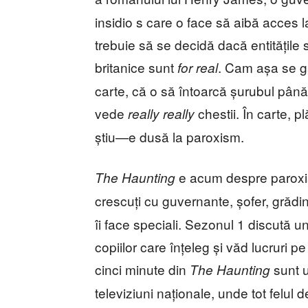
insidio s care o face să aibă acces la 
trebuie să se decidă dacă entitățile
britanice sunt
. Cam așa se gâ
for real
carte, că o să întoarcă șurubul pân
vede
chestii. În carte, p
really really
știu—e dusă la paroxism.
e acum despre paroxism
The Haunting
crescuți cu guvernante, șofer, grădi
îi face speciali. Sezonul 1 discută 
copiilor care înțeleg și văd lucruri 
cinci minute din
sunt 
The Haunting
televiziuni naționale, unde tot felul d