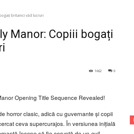
ogați britanici văd lucruri
ly Manor: Copiii bogați
ri
1662
0
 de horror clasic, adică cu guvernante și copii
încercat ceva supercurajos. În versiunea inițială
ernantă începe să fie coruptă de un
evil