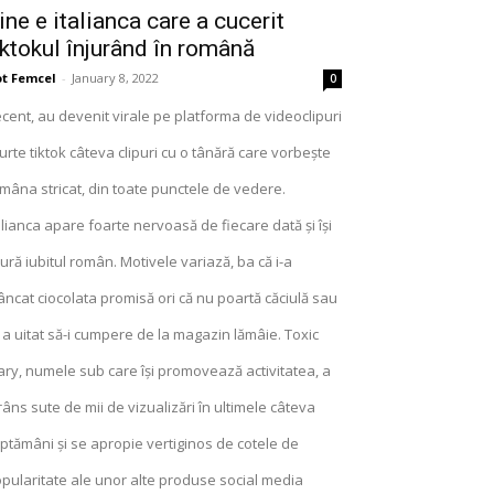
ine e italianca care a cucerit
iktokul înjurând în română
t Femcel
-
January 8, 2022
0
cent, au devenit virale pe platforma de videoclipuri
urte tiktok câteva clipuri cu o tânără care vorbește
mâna stricat, din toate punctele de vedere.
alianca apare foarte nervoasă de fiecare dată și își
jură iubitul român. Motivele variază, ba că i-a
ncat ciocolata promisă ori că nu poartă căciulă sau
 a uitat să-i cumpere de la magazin lămâie. Toxic
ry, numele sub care își promovează activitatea, a
râns sute de mii de vizualizări în ultimele câteva
ptămâni și se apropie vertiginos de cotele de
pularitate ale unor alte produse social media