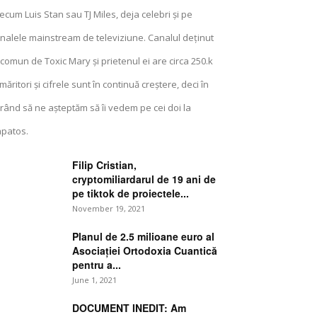
ecum Luis Stan sau TJ Miles, deja celebri și pe
nalele mainstream de televiziune. Canalul deținut
 comun de Toxic Mary și prietenul ei are circa 250.k
măritori și cifrele sunt în continuă creștere, deci în
rând să ne așteptăm să îi vedem pe cei doi la
patos.
Filip Cristian,
cryptomiliardarul de 19 ani de
pe tiktok de proiectele...
November 19, 2021
Planul de 2.5 milioane euro al
Asociației Ortodoxia Cuantică
pentru a...
June 1, 2021
DOCUMENT INEDIT: Am