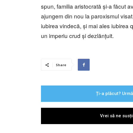
spun, familia aristocrată și-a făcut
ajungem din nou la paroxismul visat
iubirea vindecă, și mai ales iubirea
un imperiu crud și dezlănțuit.
Share
Ți-a plăcut? Urmă
Vrei să ne susț