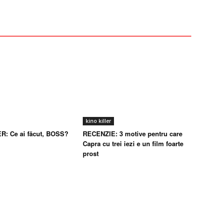
kino killer
R: Ce ai făcut, BOSS?
RECENZIE: 3 motive pentru care
Capra cu trei iezi e un film foarte
prost