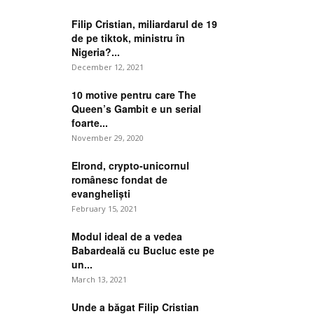
Filip Cristian, miliardarul de 19
de pe tiktok, ministru în
Nigeria?...
December 12, 2021
10 motive pentru care The
Queen’s Gambit e un serial
foarte...
November 29, 2020
Elrond, crypto-unicornul
românesc fondat de
evangheliști
February 15, 2021
Modul ideal de a vedea
Babardeală cu Bucluc este pe
un...
March 13, 2021
Unde a băgat Filip Cristian